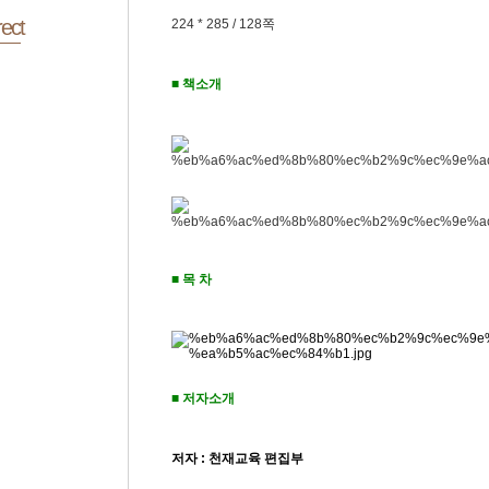
ect
224 * 285 / 128쪽
■ 책소개
■ 목 차
■ 저자소개
저자 : 천재교육 편집부