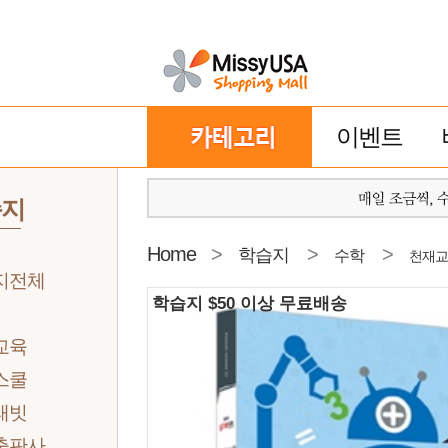
이벤트
습지
Home
>
>
>
학습지
수학
천재교
지전체
학습지 $50 이상 무료배송
교육
스쿨
래빗
출판사