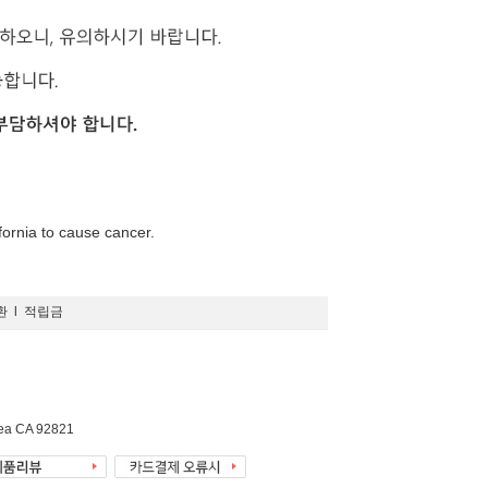
fornia to cause cancer.
환
l
적립금
rea CA 92821