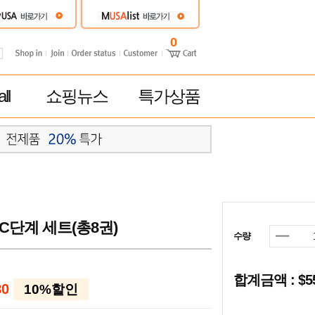
0
ll
쇼핑뉴스
특가상품
C단계 세트(총8권)
수량
합계금액 : $
80
10%할인