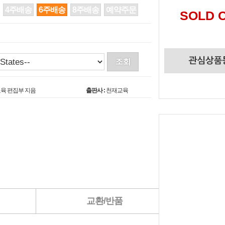
4주배송
6주배송
8주배송
예약주문
SOLD 
육 편집부 지음
출판사 :
천재교육
교환/반품