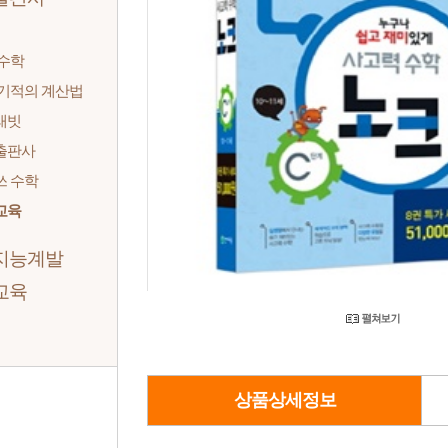
 수학
 기적의 계산법
래빗
출판사
쓰 수학
교육
지능계발
교육
상품상세정보