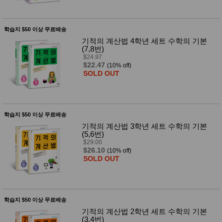
품
즉석가
식
공식품
품
쌀/잡곡/
학습지 $50 이상 무료배송
면류
기적의 계산법 4학년 세트 수학의 기본
양념/소
(7,8번)
스/가루
$24.97
건조식
$22.47
(10% off)
품
SOLD OUT
농산품
놀이방
유
매트
아
DVD
학습지 $50 이상 무료배송
유아 보
드(칠
기적의 계산법 3학년 세트 수학의 기본
판)
(5,6번)
조형물
$29.00
DIY
$26.10
(10% off)
유아 이
SOLD OUT
유식
아기띠/
외출용
품
건강/미
학습지 $50 이상 무료배송
용/식기
기적의 계산법 2학년 세트 수학의 기본
용품
(3,4번)