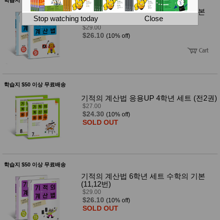
뷰
어
티
기적의 계산법 5학년 세트 수학의 기본
메이크
Stop watching today
Close
(9,10번)
업
$29.00
헤어케
$26.10
(10% off)
어/염색
바디케
어/향수
남성화
장품
미용제
학습지 $50 이상 무료배송
품
기적의 계산법 응용UP 4학년 세트 (전2권)
주방가
전
$27.00
전
자
$24.30
(10% off)
계절/생
SOLD OUT
활가전
건강가
전
명품식
주
기브랜
방
학습지 $50 이상 무료배송
드
기적의 계산법 6학년 세트 수학의 기본
보관용
(11,12번)
기
$29.00
조리용
$26.10
(10% off)
품
SOLD OUT
주방소