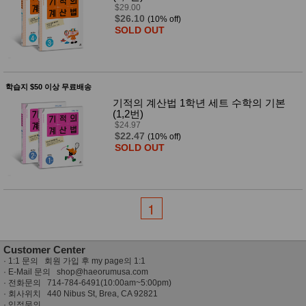
성장발
$29.00
달교육
$26.10
(10% off)
용품
SOLD OUT
어른내
패
의
션
유/아동
내의
가방/지
학습지 $50 이상 무료배송
갑/케이
기적의 계산법 1학년 세트 수학의 기본
스
(1,2번)
패션/잡
$24.97
화
$22.47
(10% off)
SOLD OUT
세탁세
생
제
활
일상 돋
보기
침구용
1
품
생활/욕
실/청소
용품
Customer Center
WALL
·
1:1 문의 회원 가입 후 my page의 1:1
DECO
· E-Mail 문의
shop@haeorumusa.com
Pet
· 전화문의 714-784-6491(10:00am~5:00pm)
Supplies
· 회사위치 440 Nibus St, Brea, CA 92821
공연/행
문
·
입점문의