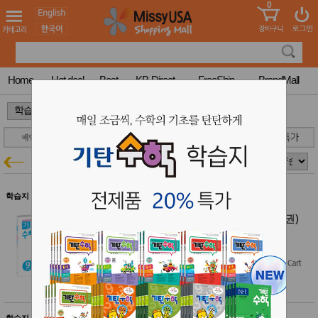
0
어린이
MissyShop
도
Login
청소년
서
성인서
컬러링
북
Home
Hot deal
Best
KB-Direct
FreeShip
BrandMall
만화
한국학
>
>
습지
미국학
습지
고국배
고
길벗 기적의 계산법
학습지특가
송
국
꽃배송
홍삼전
건
학습지 $50 이상 무료배송
문브랜
강
드
기적의 수학 문장제 5학년 세트 (전2권)
건강보
$29.00
조제품
$26.10
(10% off)
기능성
건강식
품
Diet/여
성용품
스킨케
학습지 $50 이상 무료배송