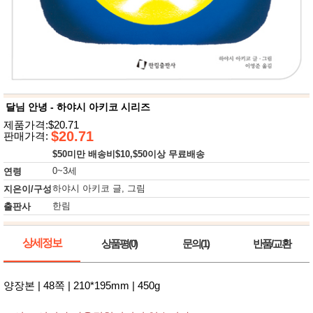
뷰
어
티
메이크
업
헤어케
어/염색
바디케
어/향수
남성화
장품
달님 안녕 - 하야시 아키코 시리즈
미용제
제품가격:$20.71
품
$20.71
판매가격:
주방가
전
$50미만 배송비$10,$50이상 무료배송
전
자
계절/생
0~3세
연령
활가전
하야시 아키코 글, 그림
지은이/구성
건강가
전
한림
출판사
명품식
주
기브랜
방
드
상세정보
상품평(0)
문의(1)
반품/교환
보관용
기
조리용
양장본 | 48쪽 | 210*195mm | 450g
품
주방소