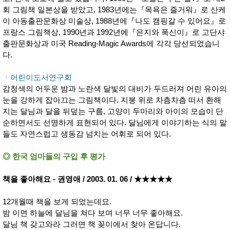
성장발
회 그림책 일본상을 받았고, 1983년에는『목욕은 즐거워』로 산케
달교육
용품
이 아동출판문화상 미술상, 1988년에『나도 캠핑갈 수 있어요』로
어른내
패
프랑스 그림책상, 1990년과 1992년에『은지와 푹신이』로 고단샤
의
션
출판문화상과 미국 Reading-Magic Awards에 각각 당선되었습니
유/아동
다.
내의
가방/지
갑/케이
ㆍ어린이도서연구회
스
감청색의 어두운 밤과 노란색 달빛의 대비가 두드러져 어린 유아의
패션/잡
화
눈을 강하게 잡아끄는 그림책이다. 지붕 위로 차츰차츰 떠서 환해
지는 달님과 달을 뒤덮는 구름, 고양이 두마리와 아이의 모습이 단
세탁세
생
제
활
순하면서도 선명하게 표현되어 있다. 달님에게 이야기하는 식의 말
일상 돋
들도 자연스럽고 생동감 넘치는 어휘로 되어 있다.
보기
침구용
품
◎ 한국 엄마들의 구입 후 평가
생활/욕
실/청소
책을 좋아해요 - 권영애 / 2003. 01. 06 / ★★★★★
용품
WALL
DECO
12개월때 책을 보게 되었는데요.
Pet
밤 이면 하늘에 달님을 쳐다 보며 너무 너무 좋아해요.
Supplies
달님 책 갖고와라 그러면 책 꽂이에서 찾아 온답니다.
공연/행
문