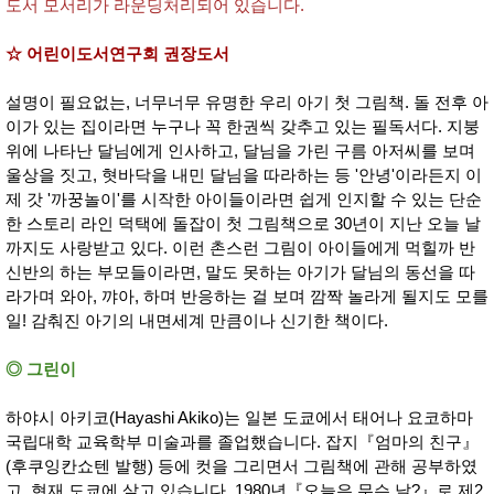
품
도서 모서리가 라운딩처리되어 있습니다.
즉석가
식
공식품
품
☆ 어린이도서연구회 권장도서
쌀/잡곡/
면류
양념/소
설명이 필요없는, 너무너무 유명한 우리 아기 첫 그림책. 돌 전후 아
스/가루
이가 있는 집이라면 누구나 꼭 한권씩 갖추고 있는 필독서다. 지붕
건조식
위에 나타난 달님에게 인사하고, 달님을 가린 구름 아저씨를 보며
품
울상을 짓고, 혓바닥을 내민 달님을 따라하는 등 '안녕'이라든지 이
농산품
제 갓 '까꿍놀이'를 시작한 아이들이라면 쉽게 인지할 수 있는 단순
놀이방
유
매트
아
한 스토리 라인 덕택에 돌잡이 첫 그림책으로 30년이 지난 오늘 날
DVD
까지도 사랑받고 있다. 이런 촌스런 그림이 아이들에게 먹힐까 반
유아 보
신반의 하는 부모들이라면, 말도 못하는 아기가 달님의 동선을 따
드(칠
판)
라가며 와아, 꺄아, 하며 반응하는 걸 보며 깜짝 놀라게 될지도 모를
조형물
일! 감춰진 아기의 내면세계 만큼이나 신기한 책이다.
DIY
유아 이
◎ 그린이
유식
아기띠/
외출용
하야시 아키코(Hayashi Akiko)는 일본 도쿄에서 태어나 요코하마
품
국립대학 교육학부 미술과를 졸업했습니다. 잡지『엄마의 친구』
건강/미
용/식기
(후쿠잉칸쇼텐 발행) 등에 컷을 그리면서 그림책에 관해 공부하였
용품
고, 현재 도쿄에 살고 있습니다. 1980년『오늘은 무슨 날?』로 제2