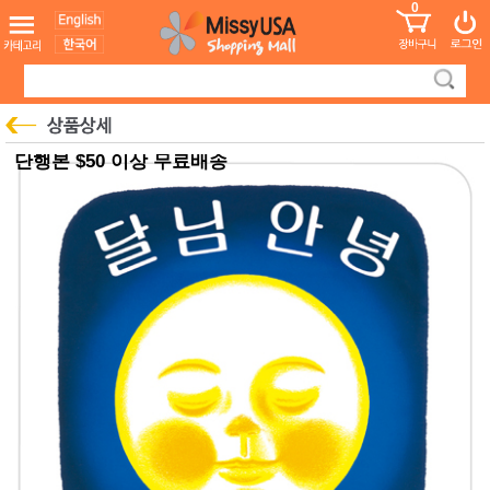
0
어린이
MissyShop
도
Login
청소년
서
성인서
컬러링
북
만화
한국학
단행본 $50 이상 무료배송
습지
미국학
습지
고국배
고
송
국
꽃배송
홍삼전
건
문브랜
강
드
건강보
조제품
기능성
건강식
품
Diet/여
성용품
스킨케