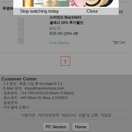
뷰
어
티
무료배송
메이크
Stop watching today
Close
스카인드 부스팅 글로우 미스트 100ml
업
스카인드 Buy1Get1
헤어케
결제시 10% 추가할인
어/염색
$43.75
바디케
$35.00
(20% off)
어/향수
남성화
Free Shipping
장품
미용제
품
1
주방가
전
전
자
계절/생
활가전
Customer Center
건강가
·
1:1 문의 회원 가입 후 my page의 1:1
전
· E-Mail 문의
shop@haeorumusa.com
명품식
주
· 전화문의 714-784-6491(10:00am~5:00pm)
기브랜
방
· 회사위치 440 Nibus St, Brea, CA 92821
드
·
입점문의
보관용
·
카드결제 오류시
기
이용약관
개인보호정책
배송안내
반품 및 교환
적립금
조리용
품
PC Version
Home
주방소