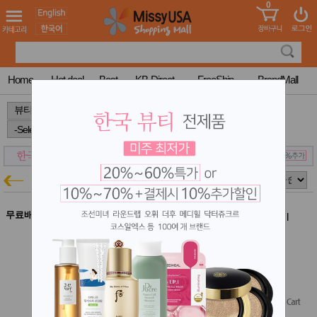
0
어린이
MissyShop
도
Login
청소년
서
성인서
컬러링
북
Home
Hot deal
Best
KB-Direct
FreeShip
BrandMall
만화
한국학
>
>
>
습지
미국학
습지
고국배
고
송
국
스카인드
꽃배송
뷰티특가
홍삼전
건
문브랜
강
무료배송
드
스카인드 부스팅 글로우 선세럼 50ml
SPF50+ PA+++
건강보
조제품
스카인드 Buy1Get1
기능성
결제시 10% 추가할인
건강식
$48.75
품
$39.00
(20% off)
Diet/여
성용품
Free Shipping
스킨케