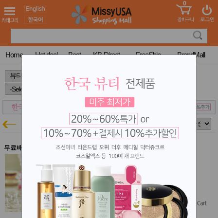
0
어린이
MissyShop
도
Login
청소년
서
성인서
컬러링
북
Home
Hot deal
Best
KB-Direct
FreeShip
BrandMall
만화
한국학
>
>
>
습지
미국학
습지
고국배
고
송
국
블랑블랑
꽃배송
뷰티특가
홍삼전
건
문브랜
강
무료배송
드
블랑블랑 다이아몬드가든 히팅 앰플
건강보
200ml
조제품
결제시 10% 추가할인
기능성
$30.00
건강식
$24.00
(20% off)
품
Diet/여
Free Shipping
성용품
스킨케