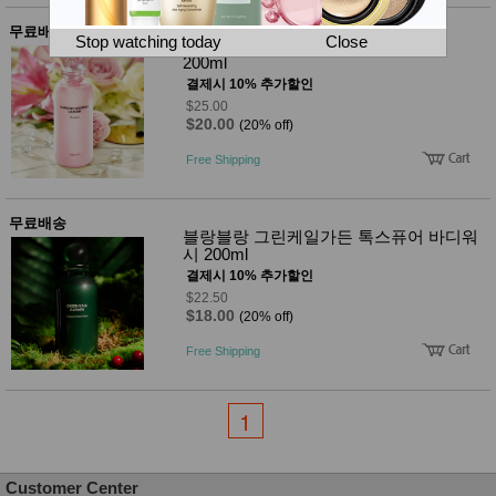
뷰
어
티
무료배송
메이크
Stop watching today
Close
블랑블랑 다이아몬드가든 볼륨 샴푸
업
200ml
헤어케
결제시 10% 추가할인
어/염색
$25.00
바디케
$20.00
(20% off)
어/향수
남성화
Free Shipping
장품
미용제
품
무료배송
주방가
전
블랑블랑 그린케일가든 톡스퓨어 바디워
전
자
시 200ml
계절/생
결제시 10% 추가할인
활가전
$22.50
건강가
$18.00
(20% off)
전
명품식
주
Free Shipping
기브랜
방
드
보관용
1
기
조리용
품
주방소
Customer Center