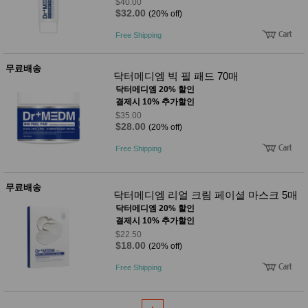
품
$40.00
$32.00
(20% off)
즉석가
식
공식품
품
Free Shipping
쌀/잡곡/
면류
양념/소
무료배송
스/가루
닥터메디엠 빅 필 패드 70매
건조식
닥터메디엠 20% 할인
품
결제시 10% 추가할인
농산품
$35.00
놀이방
$28.00
유
(20% off)
매트
아
DVD
Free Shipping
유아 보
드(칠
판)
무료배송
닥터메디엠 리얼 크림 페이셜 마스크 5매
조형물
DIY
닥터메디엠 20% 할인
유아 이
결제시 10% 추가할인
유식
$22.50
아기띠/
$18.00
(20% off)
외출용
품
Free Shipping
건강/미
용/식기
용품