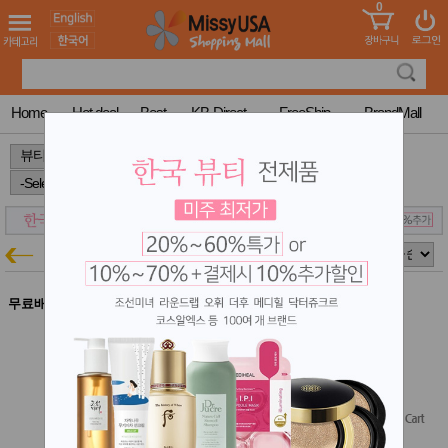
0
어린이
MissyShop
도
Login
청소년
서
성인서
컬러링
북
Home
Hot deal
Best
KB-Direct
FreeShip
BrandMall
만화
한국학
>
>
>
습지
미국학
습지
고국배
고
송
국
닥터메디엠
꽃배송
뷰티특가
홍삼전
건
문브랜
강
무료배송
드
닥터메디엠 페이셜 레미디 크림 50g
건강보
닥터메디엠 20% 할인
조제품
결제시 10% 추가할인
기능성
$22.50
건강식
$18.00
품
(20% off)
Diet/여
Free Shipping
성용품
스킨케