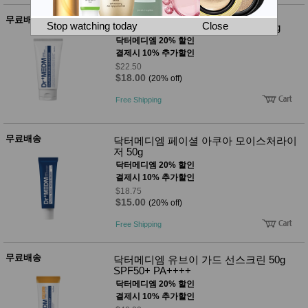
뷰
어
티
무료배송
메이크
Stop watching today
Close
닥터메디엠 카밍 스크럽 클렌저 150g
업
닥터메디엠 20% 할인
헤어케
결제시 10% 추가할인
어/염색
$22.50
바디케
$18.00
(20% off)
어/향수
남성화
Free Shipping
장품
미용제
품
무료배송
닥터메디엠 페이셜 아쿠아 모이스처라이
주방가
전
저 50g
전
자
닥터메디엠 20% 할인
계절/생
활가전
결제시 10% 추가할인
건강가
$18.75
전
$15.00
(20% off)
명품식
주
Free Shipping
기브랜
방
드
보관용
무료배송
닥터메디엠 유브이 가드 선스크린 50g
기
SPF50+ PA++++
조리용
닥터메디엠 20% 할인
품
결제시 10% 추가할인
주방소