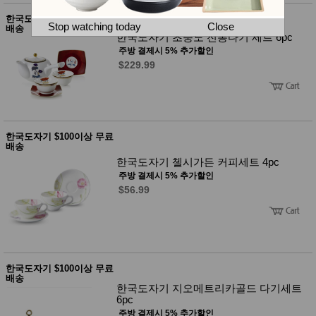
뷰
어
티
한국도자기 $100이상 무료
메이크
Stop watching today
Close
배송
업
한국도자기 초충도 전통다기 세트 6pc
헤어케
주방 결제시 5% 추가할인
어/염색
$229.99
바디케
어/향수
남성화
장품
미용제
품
한국도자기 $100이상 무료
주방가
배송
전
전
자
한국도자기 첼시가든 커피세트 4pc
계절/생
주방 결제시 5% 추가할인
활가전
$56.99
건강가
전
명품식
주
기브랜
방
드
보관용
기
한국도자기 $100이상 무료
배송
조리용
한국도자기 지오메트리카골드 다기세트
품
6pc
주방소
주방 결제시 5% 추가할인