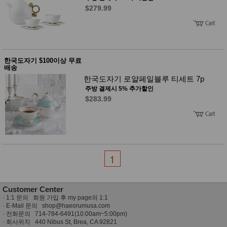
품
$279.99
즉석가
식
공식품
품
쌀/잡곡/
면류
양념/소
스/가루
한국도자기 $100이상 무료
건조식
배송
품
한국도자기 로얄페일블루 티세트 7p
농산품
주방 결제시 5% 추가할인
놀이방
유
$283.99
매트
아
DVD
유아 보
드(칠
판)
조형물
DIY
1
유아 이
유식
아기띠/
외출용
Customer Center
품
·
1:1 문의 회원 가입 후 my page의 1:1
건강/미
· E-Mail 문의
shop@haeorumusa.com
용/식기
· 전화문의 714-784-6491(10:00am~5:00pm)
용품
· 회사위치 440 Nibus St, Brea, CA 92821