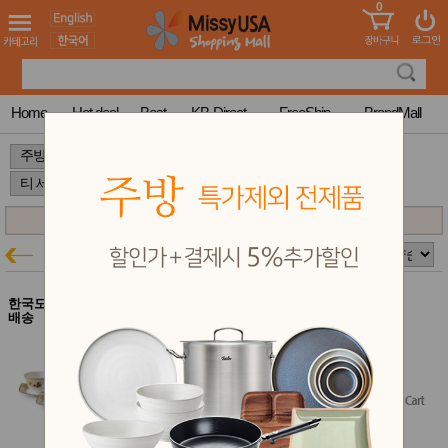
0
어린이
MissyShop
도
Login
청소년
서
성인서
컬러링
북
Home
Hot deal
Best
KB-Direct
FreeShip
BrandMall
만화
한국학
>
>
>
습지
미국학
습지
고국배
고
송
국
꽃배송
티 세트
주방특가
홍삼전
건
문브랜
강
한국도자기 $100이상 무료
드
배송
건강보
한국도자기 명보전통다기 세트 6pc
조제품
주방 결제시 5% 추가할인
기능성
$261.99
건강식
품
Diet/여
성용품
스킨케