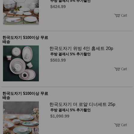
품
주방 결제시 5% 추가할인
$424.99
즉석가
식
공식품
품
쌀/잡곡/
면류
양념/소
스/가루
건조식
한국도자기 $100이상 무료
배송
품
농산품
한국도자기 위빙 4인 홈세트 20p
놀이방
주방 결제시 5% 추가할인
유
매트
아
$503.99
DVD
유아 보
드(칠
판)
조형물
DIY
한국도자기 $100이상 무료
유아 이
배송
유식
한국도자기 더 로얄 디너세트 25p
아기띠/
외출용
주방 결제시 5% 추가할인
품
$1,090.99
건강/미
용/식기
용품