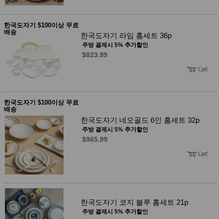
성장발
달교육
용품
한국도자기 $100이상 무료
어른내
패
배송
한국도자기 라임 홈세트 36p
의
션
유/아동
주방 결제시 5% 추가할인
내의
$823.99
가방/지
갑/케이
스
패션/잡
화
한국도자기 $100이상 무료
세탁세
생
배송
제
활
한국도자기 네오골드 6인 홈세트 32p
일상 돋
보기
주방 결제시 5% 추가할인
침구용
$965.99
품
생활/욕
실/청소
용품
WALL
DECO
Pet
한국도자기 코지 블루 홈세트 21p
Supplies
주방 결제시 5% 추가할인
공연/행
문