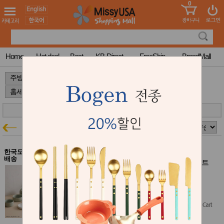
0
어린이
MissyShop
도
Login
청소년
서
성인서
컬러링
북
Home
Hot deal
Best
KB-Direct
FreeShip
BrandMall
만화
한국학
>
>
>
습지
미국학
습지
고국배
고
송
국
꽃배송
홈세트
주방특가
홍삼전
건
문브랜
강
한국도자기 $100이상 무료
드
배송
건강보
한국도자기 메종 드 팔레트 4인 홈세트
조제품
15P
기능성
주방 결제시 5% 추가할인
건강식
$285.99
품
Diet/여
성용품
스킨케