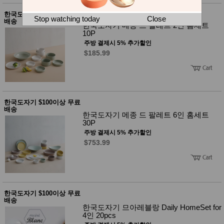
뷰
어
티
한국도자기 $100이상 무료
메이크
Stop watching today
Close
배송
업
한국도자기 메종 드 팔레트 2인 홈세트
헤어케
10P
어/염색
주방 결제시 5% 추가할인
바디케
$185.99
어/향수
남성화
장품
미용제
품
한국도자기 $100이상 무료
주방가
전
배송
전
자
한국도자기 메종 드 팔레트 6인 홈세트
계절/생
30P
활가전
주방 결제시 5% 추가할인
건강가
$753.99
전
명품식
주
기브랜
방
드
보관용
기
한국도자기 $100이상 무료
조리용
배송
품
한국도자기 므아레블랑 Daily HomeSet for
4인 20pcs
주방소