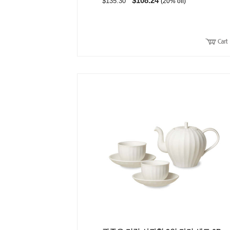
$108.24
$135.30
(20% off)