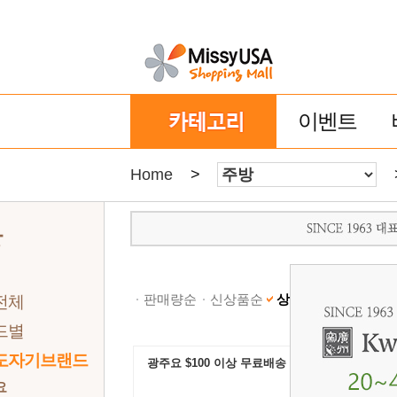
이벤트
Home
>
방
판매량순
신상품순
상품명순
낮은가격
전체
드별
도자기브랜드
광주요 $100 이상 무료배송
요