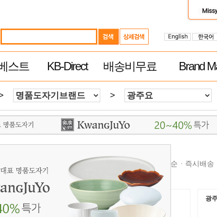
베스트
KB-Direct
배송비무료
Brand Ma
>
>
순
높은가격순
제품평 많은순
빠른 배송순
추천순
즉시배송
광주요 $100 이상 무료배송
광주