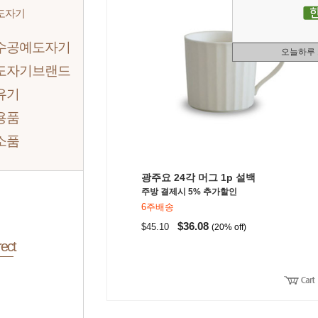
도자기
수공예도자기
오늘하루
도자기브랜드
유기
용품
소품
광주요 24각 머그 1p 설백
주방 결제시 5% 추가할인
6주배송
$36.08
$45.10
(20% off)
ect