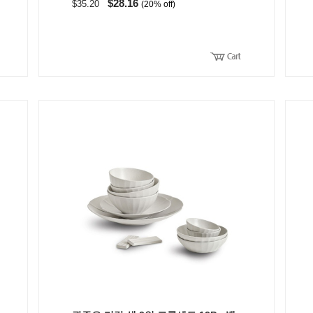
$28.16
$35.20
(20% off)