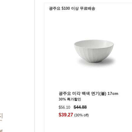
광주요 $100 이상 무료배송
광주요 미각 백색 면기(볼) 17cm
30% 특가할인
$44.88
$56.10
지
$39.27
(30% off)
본