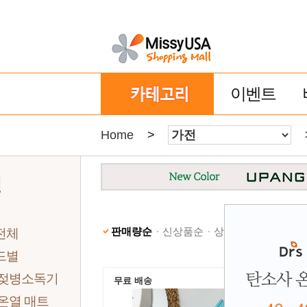
이벤트
Home
>
전
판매량순
신상품순
상품명순
낮은가격
전체
드별
 젖병소독기
무료 배송
온열 매트