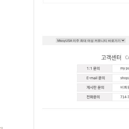
my 
shop
비회원
714-