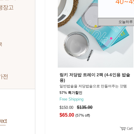
냉장고
오늘하루
쿡
링키 저당밥 트레이 2팩 (4-6인용 밥솥
가전
용)
일반밥솥을 저당밥솥으로 만들어주는 갓템
57% 특가할인
Free Shipping
$135.00
$150.00
$65.00
(57% off)
ect