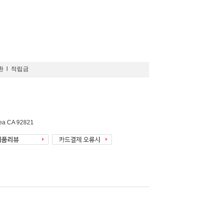
환
l
적립금
rea CA 92821