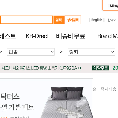
베스트
KB-Direct
배송비무료
Brand Ma
>
>
순
높은가격순
제품평 많은순
빠른 배송순
추천순
즉시배송
무료 배송