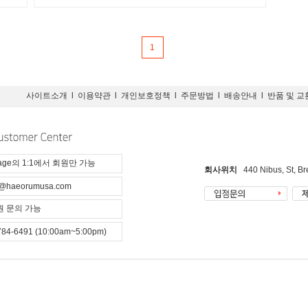
1
사이트소개
l
이용약관
l
개인보호정책
l
주문방법
l
배송안내
l
반품 및 교
page의 1:1에서 회원만 가능
회사위치
440 Nibus, St, B
@haeorumusa.com
 문의 가능
784-6491 (10:00am~5:00pm)