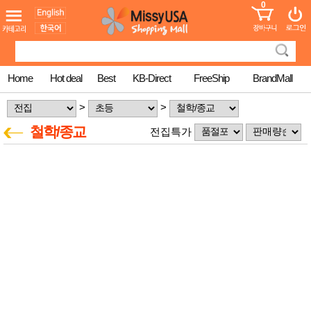
0
어린이
MissyShop
도
Login
청소년
서
성인서
컬러링
북
Home
Hot deal
Best
KB-Direct
FreeShip
BrandMall
만화
한국학
>
>
습지
미국학
철학/종교
전집특가
습지
고국배
고
송
국
꽃배송
홍삼전
건
문브랜
강
드
건강보
조제품
기능성
건강식
품
Diet/여
성용품
스킨케