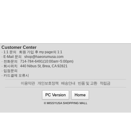
뷰
어
티
메이크
업
헤어케
어/염색
바디케
어/향수
남성화
장품
Customer Center
미용제
·
1:1 문의 회원 가입 후 my page의 1:1
품
· E-Mail 문의
shop@haeorumusa.com
주방가
전
· 전화문의 714-784-6491(10:00am~5:00pm)
전
자
· 회사위치 440 Nibus St, Brea, CA 92821
계절/생
·
입점문의
활가전
·
카드결제 오류시
건강가
이용약관
개인보호정책
배송안내
반품 및 교환
적립금
전
명품식
주
PC Version
Home
기브랜
방
드
© MISSYUSA SHOPPING MALL
보관용
기
조리용
품
주방소