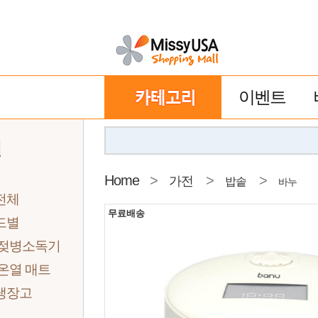
이벤트
전
Home
>
>
>
가전
밥솥
바누
전체
무료배송
드별
 젖병소독기
온열 매트
냉장고