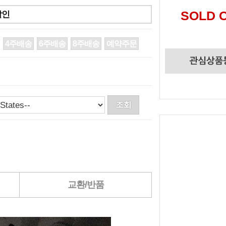
SOLD 
할인
4주배송
6주배송
8주배송
예약주문
교환/반품