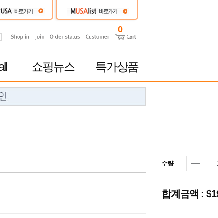
0
ll
쇼핑뉴스
특가상품
수량
합계금액 : $