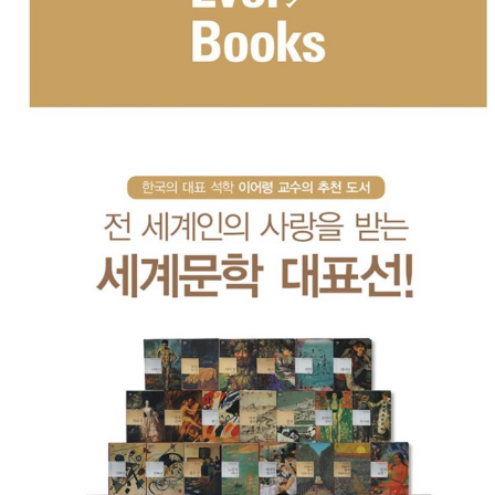
품
즉석가
식
공식품
품
쌀/잡곡/
면류
양념/소
스/가루
건조식
품
농산품
놀이방
유
매트
아
DVD
유아 보
드(칠
판)
조형물
DIY
유아 이
유식
아기띠/
외출용
품
건강/미
용/식기
용품