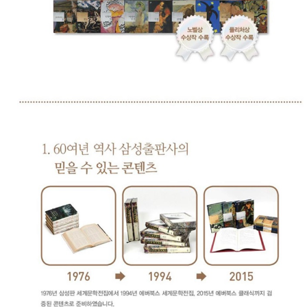
성장발
달교육
용품
어른내
패
의
션
유/아동
내의
가방/지
갑/케이
스
패션/잡
화
세탁세
생
제
활
일상 돋
보기
침구용
품
생활/욕
실/청소
용품
WALL
DECO
Pet
Supplies
공연/행
문