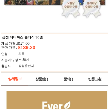
뷰
어
티
메이크
업
헤어케
어/염색
바디케
어/향수
남성화
장품
삼성 에버북스 클래식 30권
미용제
제품가격:$174.00
품
$139.20
판매가격:
주방가
전
초등
연령
전
자
계절/생
전 30권
지은이/구성
활가전
삼성출판사
출판사
건강가
전
명품식
주
상세정보
상품평(0)
문의(0)
반품/교환
기브랜
방
드
보관용
기
조리용
품
주방소