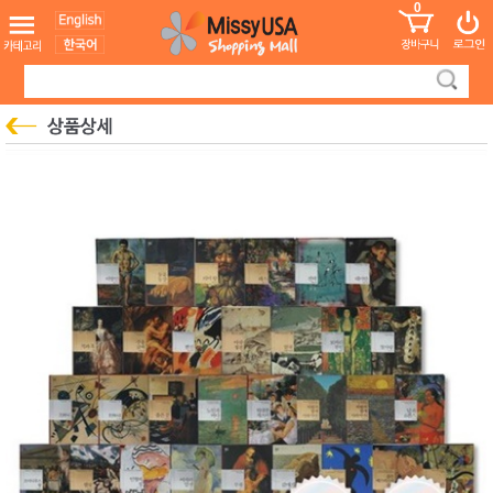
0
어린이
MissyShop
도
Login
청소년
서
성인서
컬러링
북
만화
한국학
습지
미국학
습지
고국배
고
송
국
꽃배송
홍삼전
건
문브랜
강
드
건강보
조제품
기능성
건강식
품
Diet/여
성용품
스킨케