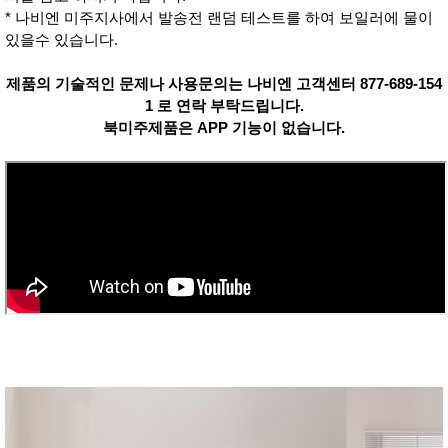
성장발
* 나비엔 미주지사에서 발송전 랜덤 테스트를 하여 보일러에 물이
달교육
용품
있을수 있습니다.
어른내
패
의
션
제품의 기술적인 문제나 사용문의는 나비엔 고객센터 877-689-154
유/아동
1 로 연락 부탁드립니다.
내의
가방/지
북미주제품은 APP 기능이 없습니다.
갑/케이
스
패션/잡
화
세탁세
생
제
활
일상 돋
보기
침구용
품
생활/욕
실/청소
용품
WALL
DECO
Pet
Supplies
공연/행
문