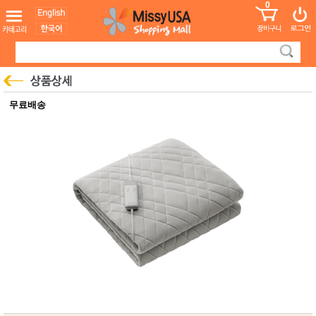
0
어린이
MissyShop
도
Login
청소년
서
성인서
컬러링
북
만화
한국학
무료배송
습지
미국학
습지
고국배
고
송
국
꽃배송
홍삼전
건
문브랜
강
드
건강보
조제품
기능성
건강식
품
Diet/여
성용품
스킨케