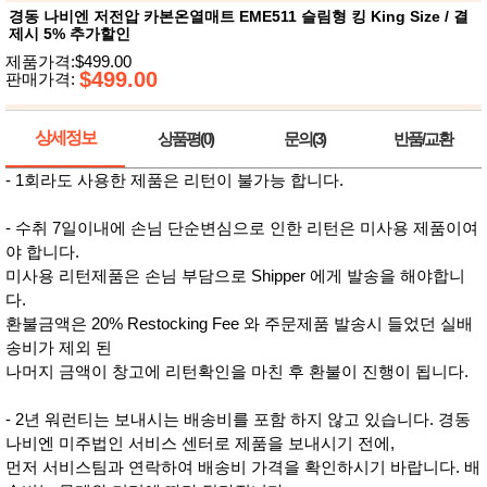
뷰
어
경동 나비엔 저전압 카본온열매트 EME511 슬림형 킹 King Size / 결
티
제시 5% 추가할인
메이크
업
제품가격:$499.00
헤어케
$499.00
판매가격:
어/염색
바디케
어/향수
상세정보
상품평(0)
문의(3)
반품/교환
남성화
장품
- 1회라도 사용한 제품은 리턴이 불가능 합니다.
미용제
품
주방가
- 수취 7일이내에 손님 단순변심으로 인한 리턴은 미사용 제품이여
전
전
자
야 합니다.
계절/생
미사용 리턴제품은 손님 부담으로 Shipper 에게 발송을 해야합니
활가전
다.
건강가
전
환불금액은 20% Restocking Fee 와 주문제품 발송시 들었던 실배
명품식
주
송비가 제외 된
기브랜
방
나머지 금액이 창고에 리턴확인을 마친 후 환불이 진행이 됩니다.
드
보관용
기
- 2년 워런티는 보내시는 배송비를 포함 하지 않고 있습니다. 경동
조리용
나비엔 미주법인 서비스 센터로 제품을 보내시기 전에,
품
먼저 서비스팀과 연락하여 배송비 가격을 확인하시기 바랍니다. 배
주방소