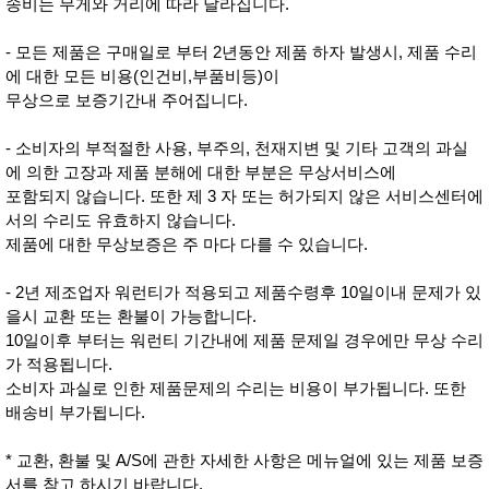
품
송비는 무게와 거리에 따라 달라집니다.
즉석가
식
공식품
품
- 모든 제품은 구매일로 부터 2년동안 제품 하자 발생시, 제품 수리
쌀/잡곡/
에 대한 모든 비용(인건비,부품비등)이
면류
무상으로 보증기간내 주어집니다.
양념/소
스/가루
건조식
- 소비자의 부적절한 사용, 부주의, 천재지변 및 기타 고객의 과실
품
에 의한 고장과 제품 분해에 대한 부분은 무상서비스에
농산품
포함되지 않습니다. 또한 제 3 자 또는 허가되지 않은 서비스센터에
놀이방
유
매트
아
서의 수리도 유효하지 않습니다.
DVD
제품에 대한 무상보증은 주 마다 다를 수 있습니다.
유아 보
드(칠
판)
- 2년 제조업자 워런티가 적용되고 제품수령후 10일이내 문제가 있
조형물
을시 교환 또는 환불이 가능합니다.
DIY
10일이후 부터는 워런티 기간내에 제품 문제일 경우에만 무상 수리
유아 이
가 적용됩니다.
유식
아기띠/
소비자 과실로 인한 제품문제의 수리는 비용이 부가됩니다. 또한
외출용
배송비 부가됩니다.
품
건강/미
용/식기
* 교환, 환불 및 A/S에 관한 자세한 사항은 메뉴얼에 있는 제품 보증
용품
서를 참고 하시기 바랍니다.