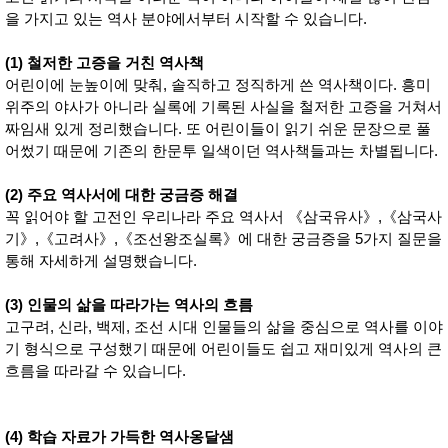
품
을 가지고 있는 역사 분야에서부터 시작할 수 있습니다.
즉석가
식
공식품
품
쌀/잡곡/
(1) 철저한 고증을 거친 역사책
면류
어린이에 눈높이에 맞춰, 솔직하고 정직하게 쓴 역사책이다. 흥미
양념/소
위주의 야사가 아니라 실록에 기록된 사실을 철저한 고증을 거쳐서
스/가루
건조식
짜임새 있게 정리했습니다. 또 어린이들이 읽기 쉬운 문장으로 풀
품
어썼기 때문에 기존의 한문투 일색이던 역사책들과는 차별됩니다.
농산품
놀이방
유
(2) 주요 역사서에 대한 궁금증 해결
매트
아
꼭 읽어야 할 고전인 우리나라 주요 역사서 《삼국유사》,《삼국사
DVD
유아 보
기》,《고려사》,《조선왕조실록》에 대한 궁금증을 5가지 질문을
드(칠
통해 자세하게 설명했습니다.
판)
조형물
DIY
(3) 인물의 삶을 따라가는 역사의 흐름
유아 이
고구려, 신라, 백제, 조선 시대 인물들의 삶을 중심으로 역사를 이야
유식
기 형식으로 구성했기 때문에 어린이들도 쉽고 재미있게 역사의 큰
아기띠/
외출용
흐름을 따라갈 수 있습니다.
품
건강/미
용/식기
용품
(4) 학습 자료가 가득한 역사옹달샘