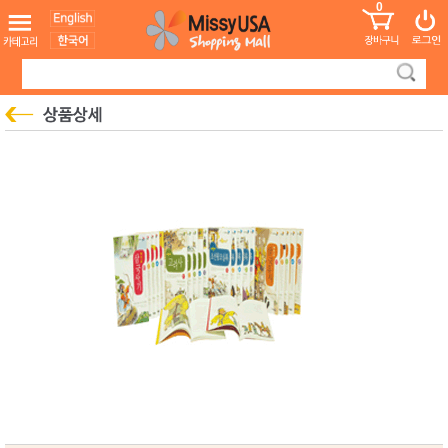
0
어린이
MissyShop
도
Login
청소년
서
성인서
컬러링
북
만화
한국학
습지
미국학
습지
고국배
고
송
국
꽃배송
홍삼전
건
문브랜
강
드
건강보
조제품
기능성
건강식
품
Diet/여
성용품
스킨케