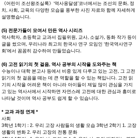
성장발
《어린이 조선왕조실록》‘역사옹달샘’코너에서는 조선의 문화, 정
달교육
치, 사회, 교육의 다양한 모습을 풍부한 사진 자료와 함께 자세하게
용품
설명했습니다.
어른내
패
의
션
유/아동
(5) 전문가들이 모여서 만든 역사 시리즈
내의
역사학자, 초등학교 교과서 집필위원, 교사, 소설가, 동화 작가 등이
가방/지
글을 썼으며, 우리나라 최고의 한국사 연구 모임인 ‘한국역사연구
갑/케이
스
회’에서 꼼꼼히 감수하여 만들었습니다.
패션/잡
화
(6) 고전 읽기의 첫 걸음, 역사 공부의 시작을 도와주는 책
세탁세
생
수능이나 대학 본고사 등에서 비중 있게 다루고 있는 고전, 그 고전
제
활
일상 돋
읽기의 첫 걸음을 떼는 데 큰 역할을 할 수 있는 책입니다. 고전 읽
보기
기의 시작을 어려운 책이 아니라 아이들이 제일 많이 관심을 가지
침구용
고 있는 역사서에서 시작하면 자연스레 고전에 대한 관심과 흥미로
품
나타날 것이며 역사 공부도 쉽게 할 수 있습니다.
생활/욕
실/청소
용품
* 교과 과정 연계 *
WALL
사회
DECO
Pet
3학년 1학기 : 2. 우리 고장 사람들의 생활 모습 3학년 2학기 1. 고장
Supplies
생활의 변화 2. 우리 고장의 전통 문화
공연/행
문