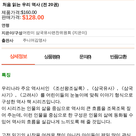
뷰
어
처음 읽는 우리 역사 (전 20권)
티
메이크
제품가격:$160.00
업
$128.00
판매가격:
헤어케
어/염색
연령
바디케
어린이 삼국유사편찬위원회 (지은이)
지은이/구성
어/향수
주니어김영사
출판사
남성화
장품
미용제
품
상세정보
상품평(0)
문의(0)
반품/교환
주방가
전
전
자
계절/생
특징
활가전
건강가
우리나라 주요 역사서인 《조선왕조실록》, 《삼국유사》, 《삼국
전
사기》, 《고려사》를 어린이들의 눈높이에 맞춰 이야기 형식으로
명품식
주
기브랜
방
구성한 역사 책 시리즈입니다.
드
이 시리즈는 인물의 삶을 중심으로 역사의 큰 흐름을 조목조목 짚
보관용
어 주는데, 이런 인물을 중심으로 한 구성은 인물의 삶에 동화될 수
기
조리용
있어 역사의 흐름을 실감나게 느끼도록 해 줄 것입니다.
품
주방소
고전 읽기의 시작을 어려운 책이 아니라 아이들이 제일 많이 관심