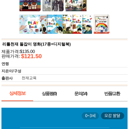
뷰
어
티
메이크
업
헤어케
어/염색
바디케
어/향수
남성화
장품
리틀천재 돌잡이 명화(17종+디지털북)
미용제
제품가격:$135.00
품
$121.50
판매가격:
주방가
전
연령
전
자
계절/생
지은이/구성
활가전
천재교육
출판사
건강가
전
명품식
주
상세정보
상품평(0)
문의(14)
반품/교환
기브랜
방
드
보관용
기
조리용
품
주방소