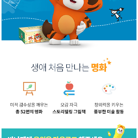
성장발
달교육
용품
어른내
패
의
션
유/아동
내의
가방/지
갑/케이
스
패션/잡
화
세탁세
생
제
활
일상 돋
보기
침구용
품
생활/욕
실/청소
용품
WALL
DECO
Pet
Supplies
공연/행
문