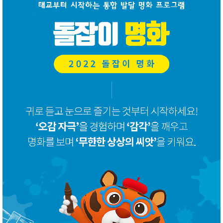
품
즉석가
식
공식품
품
쌀/잡곡/
면류
양념/소
스/가루
건조식
품
농산품
놀이방
유
매트
아
DVD
유아 보
드(칠
판)
조형물
DIY
유아 이
유식
아기띠/
외출용
품
건강/미
용/식기
용품