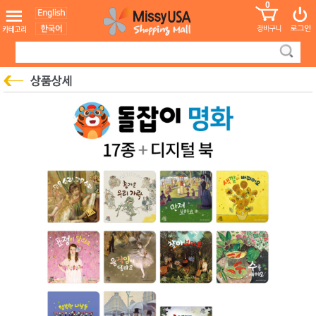
0
어린이
MissyShop
도
Login
청소년
서
성인서
컬러링
북
만화
한국학
습지
미국학
습지
고국배
고
송
국
꽃배송
홍삼전
건
문브랜
강
드
건강보
조제품
기능성
건강식
품
Diet/여
성용품
스킨케