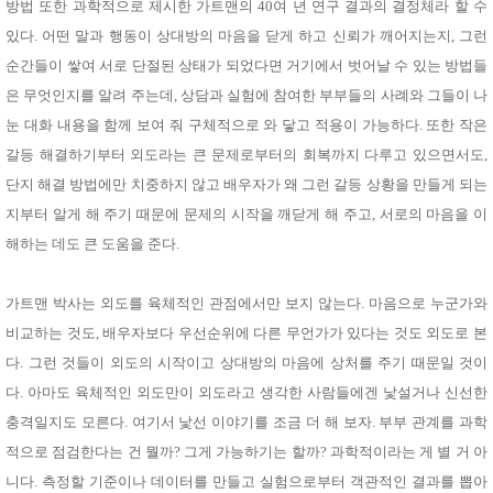
성장발
방법 또한 과학적으로 제시한 가트맨의 40여 년 연구 결과의 결정체라 할 수
달교육
있다. 어떤 말과 행동이 상대방의 마음을 닫게 하고 신뢰가 깨어지는지, 그런
용품
어른내
순간들이 쌓여 서로 단절된 상태가 되었다면 거기에서 벗어날 수 있는 방법들
패
의
션
은 무엇인지를 알려 주는데, 상담과 실험에 참여한 부부들의 사례와 그들이 나
유/아동
내의
눈 대화 내용을 함께 보여 줘 구체적으로 와 닿고 적용이 가능하다. 또한 작은
가방/지
갈등 해결하기부터 외도라는 큰 문제로부터의 회복까지 다루고 있으면서도,
갑/케이
스
단지 해결 방법에만 치중하지 않고 배우자가 왜 그런 갈등 상황을 만들게 되는
패션/잡
화
지부터 알게 해 주기 때문에 문제의 시작을 깨닫게 해 주고, 서로의 마음을 이
세탁세
생
해하는 데도 큰 도움을 준다.
제
활
일상 돋
보기
가트맨 박사는 외도를 육체적인 관점에서만 보지 않는다. 마음으로 누군가와
침구용
품
비교하는 것도, 배우자보다 우선순위에 다른 무언가가 있다는 것도 외도로 본
생활/욕
다. 그런 것들이 외도의 시작이고 상대방의 마음에 상처를 주기 때문일 것이
실/청소
용품
다. 아마도 육체적인 외도만이 외도라고 생각한 사람들에겐 낯설거나 신선한
WALL
충격일지도 모른다. 여기서 낯선 이야기를 조금 더 해 보자. 부부 관계를 과학
DECO
Pet
적으로 점검한다는 건 뭘까? 그게 가능하기는 할까? 과학적이라는 게 별 거 아
Supplies
니다. 측정할 기준이나 데이터를 만들고 실험으로부터 객관적인 결과를 뽑아
공연/행
문