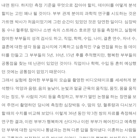
사
화
내면 된다. 하지만 측정 기준을 무엇으로 잡아야 할지, 데이터를 어떻게 분석
할지는 고민 꽤나 될 것이다. 부부 관계 분야의 과학적 연구를 시도하는 것은
가트맨 박사가 처음이었기에 그런 순간이 있었던 것은 당연한 일이다. 심장박
동 수나 혈류량, 땀이나 소변 속의 스트레스 호르몬 양 등을 측정하고, 실험에
참여한 부부들의 성격 검사도 하고, 직업, 학력, 수입, 나이, 결혼 연수, 자녀 수,
결혼에 대한 생각 등을 검사지에 기록하고 심층적인 구술 면접을 하는 등 데이
터를 만들고 그 부부들의 5년, 10년, 15년 후를 추적했지만, 행복한 부부들의
공통점을 찾는 데 난관이 있었던 것이다. 직업이나 학력, 수입 등 흔히 예상했
던 것에는 공통점이 없었기 때문이다.
그래서 실험에 참여한 부부들의 모습을 촬영한 비디오테이프를 세세하게 분
석했다. 억양과 음량, 음의 높낮이, 눈빛과 얼굴 근육의 움직임, 몸짓, 몸을 움직
이는 정도, 두 사람의 거리 등을 측정하고, 부부가 열띤 논쟁을 하는 장면을 보
여 주면서 촬영하던 당시에 측정한 심장박동 수, 땀의 양, 혈류량과 다시보기
할 때의 수치를 비교해 보았다. 이렇게 36년 동안 약 3천 쌍의 자료를 측정해서
연구한 결과, 이런 부부가 행복하게 산다거나 이런 부부가 헤어진다고 예측했
던 부부에 대한 상식이나 통념과는 전혀 다른 답을 찾아냈다. 이혼하는 사람들