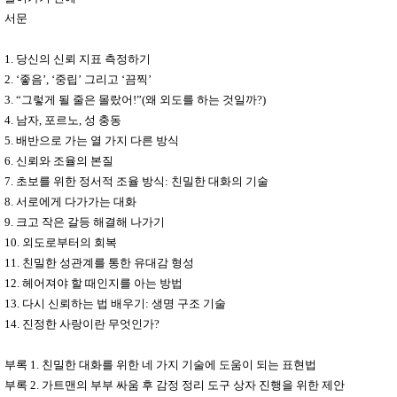
서문
1.
당신의 신뢰 지표 측정하기
2. ‘
좋음
’, ‘
중립
’
그리고
‘
끔찍
’
3. “
그렇게 될 줄은 몰랐어
!”(
왜 외도를 하는 것일까
?)
4.
남자
,
포르노
,
성 충동
5.
배반으로 가는 열 가지 다른 방식
6.
신뢰와 조율의 본질
7.
초보를 위한 정서적 조율 방식
:
친밀한 대화의 기술
8.
서로에게 다가가는 대화
9.
크고 작은 갈등 해결해 나가기
10.
외도로부터의 회복
11.
친밀한 성관계를 통한 유대감 형성
12.
헤어져야 할 때인지를 아는 방법
13.
다시 신뢰하는 법 배우기
:
생명 구조 기술
14.
진정한 사랑이란 무엇인가
?
부록
1.
친밀한 대화를 위한 네 가지 기술에 도움이 되는 표현법
부록
2.
가트맨의 부부 싸움 후 감정 정리 도구 상자 진행을 위한 제안