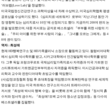
‘
러브랩
(Love Lab)’
을 창설했다
.
미국국립정신건강연구소 과학자상을 네 차례 수상하고
,
미국심리학협회 평생
공로상을 수상하기도 했다
.
《
심리치료 네트워커
》
로부터
‘
지난
25
년 동안 가
장 영향력 있는 심리치료사
10
인
’
에 선정되기도 했다
.
지금까지
200
여 편의 논
문을 발표했으며
,
대중 저서로는 공저로 베스트셀러
『
부부를 위한 사랑의 기
술
』
,
『
우리 아이를 위한 부부 사랑의 기술
』
,
『
그녀를 모르는 그에게
』
등
4
0
여 권이 있다
.
역자
:
최성애
현재
HD
행복연구소 및
HD
가족클리닉 소장으로 활동하고 있다
.
컬럼비아대학
에서 심리학 석사학위를 받고
,
시카고대학에서 인간발달학 박사학위를 받았
다
.
그후 독일 프랑크푸르트 국제심리및가족치료사 자격증과 미국 가트맨 인
스티튜트에서 가트맨공인부부치료사 자격증을 취득했다
.
미시간공과대학 심
리학과 교수와 핀란디아대학 초빙교수를 역임했다
.
(
사
)
감정코칭협회 창립 후 초대회장을 역임했으며 회복탄력성 연구로 세계적
명성을 얻고 있는 미국 하트매스 연구소의 마스터 트레이너이다
.
저서로
『
최성애 박사의 행복 수업
』
을 비롯해 조벽 교수와 함께
『
정서적 흙
수저와 정서적 금수저
』『
최성애
?
조벽 교수의 청소년 감정코칭
』
등 다수의
베스트셀러를 집필했다
.