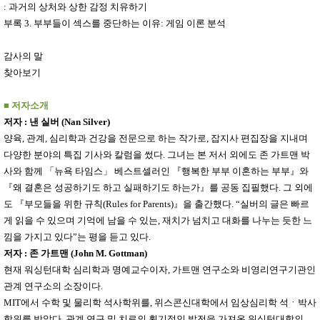
:
과거의 상처와 상한 감정 치유하기
부록
3.
부부들이 섹스를 중단하는 이유
:
게임 이론 분석
감사의 말
찾아보기
■
저자소개
저자
:
낸 실버
(Nan Silver)
양육
,
관계
,
심리학과 건강을 전문으로 하는 작가로
,
잡지사 편집장을 지내며
다양한 분야의 특집 기사와 칼럼을 썼다
.
그녀는 본 저서 외에도 존 가트맨 박
사와 함께
「
뉴욕 타임스
」
베스트셀러인
『
행복한 부부 이혼하는 부부
』
와
『
왜 결혼은 성공하기도 하고 실패하기도 하는가
』
를 공동 집필했다
.
그 외에
도
『
부모들을 위한 규칙
(Rules for Parents)
』
을 출간했다
. “
실버의 글은 빠르
게 읽을 수 있으며 기억에 남을 수 있는
,
재치가 넘치고 대화를 나누는 듯한 느
낌을 가지고 있다
”
는 평을 듣고 있다
.
저자
:
존 가트맨
(John M. Gottman)
현재 워싱턴대학 심리학과 명예교수이자
,
가트맨 연구소와 비영리연구기관인
관계 연구소의 소장이다
.
MIT
에서 수학 및 물리학 석사학위를
,
위스콘신대학에서 임상심리학 석
ㆍ
박사
학위를 받았다
.
관계 연구 및 치료의 획기적인 발전을 가져온 워싱턴대학의