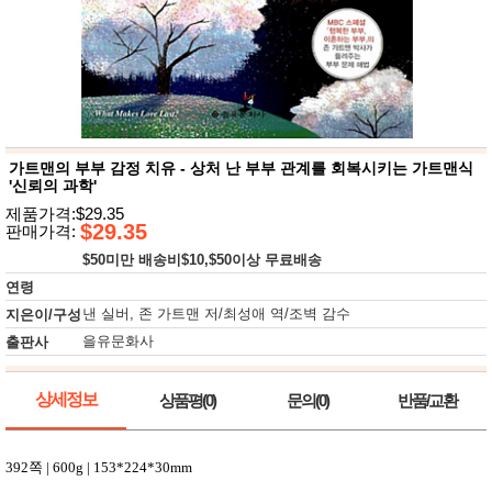
뷰
어
티
메이크
업
헤어케
어/염색
바디케
어/향수
남성화
장품
가트맨의 부부 감정 치유 - 상처 난 부부 관계를 회복시키는 가트맨식
미용제
'신뢰의 과학'
품
제품가격:$29.35
주방가
$29.35
전
판매가격:
전
자
$50미만 배송비$10,$50이상 무료배송
계절/생
활가전
연령
건강가
낸 실버, 존 가트맨 저/최성애 역/조벽 감수
지은이/구성
전
을유문화사
출판사
명품식
주
기브랜
방
드
상세정보
보관용
상품평(0)
문의(0)
반품/교환
기
조리용
품
392
쪽
| 600g | 153*224*30mm
주방소