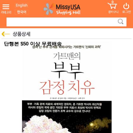
0
어린이
MissyShop
도
Login
청소년
서
성인서
컬러링
북
만화
한국학
단행본 $50 이상 무료배송
습지
미국학
습지
고국배
고
송
국
꽃배송
홍삼전
건
문브랜
강
드
건강보
조제품
기능성
건강식
품
Diet/여
성용품
스킨케