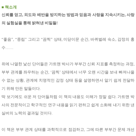
품
즉석가
■
책소개
식
공식품
품
신뢰를 얻고, 외도와 배반을 방지하는 방법과 믿음과 사랑을 지속시키는, 사랑
쌀/잡곡/
면류
의 실험실을 통해 밝혀낸 비밀들!
양념/소
스/가루
건조식
“좋음”, “중립” 그리고 “끔찍” 상태, 미닫이문 순간, 바퀴벌레 숙소, 감정의 홍
품
수……
농산품
놀이방
유
매트
아
위에 나열한 낯선 단어들은 가트맨 박사가 부부간 신뢰 지표를 측정하는 과정,
DVD
유아 보
부부 관계를 좌우하는 순간, ‘끔찍’ 상태에서 너무 오랜 시간을 보내 빠져나올
드(칠
수 없는 상황, 관계에 치명적인 감정 상태 등을 설명하면서 알기 쉽게 전달하
판)
조형물
기 위해 만든 말들이다.
DIY
유아 이
딱 보기에도 쉬운 저 단어들처럼 이 책의 내용도 이해가 정말 쉽다. 가트맨 박
유식
사의 전문적이고 학구적인 연구 내용을 읽기 편하고 쉽게 소화해 내기 위한 낸
아기띠/
외출용
실버의 노력의 결과일 것이다.
품
건강/미
용/식기
이 책은 부부 관계 상태를 과학적으로 점검하고, 그에 따른 부부간 문제 개선
용품