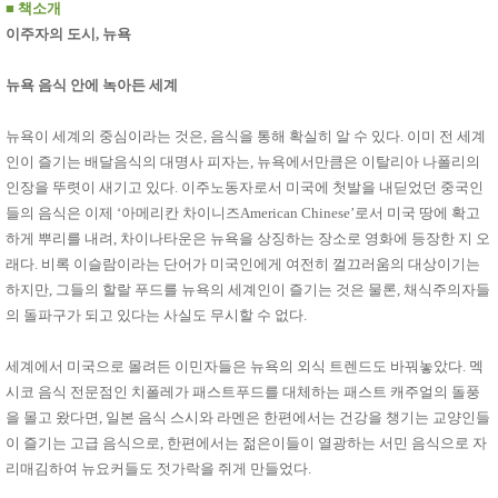
품
■
책소개
즉석가
식
이주자의 도시, 뉴욕
공식품
품
쌀/잡곡/
면류
뉴욕 음식 안에 녹아든 세계
양념/소
스/가루
뉴욕이 세계의 중심이라는 것은, 음식을 통해 확실히 알 수 있다. 이미 전 세계
건조식
품
인이 즐기는 배달음식의 대명사 피자는, 뉴욕에서만큼은 이탈리아 나폴리의
농산품
인장을 뚜렷이 새기고 있다. 이주노동자로서 미국에 첫발을 내딛었던 중국인
놀이방
유
들의 음식은 이제 ‘아메리칸 차이니즈American Chinese’로서 미국 땅에 확고
매트
아
하게 뿌리를 내려, 차이나타운은 뉴욕을 상징하는 장소로 영화에 등장한 지 오
DVD
유아 보
래다. 비록 이슬람이라는 단어가 미국인에게 여전히 껄끄러움의 대상이기는
드(칠
하지만, 그들의 할랄 푸드를 뉴욕의 세계인이 즐기는 것은 물론, 채식주의자들
판)
의 돌파구가 되고 있다는 사실도 무시할 수 없다.
조형물
DIY
유아 이
세계에서 미국으로 몰려든 이민자들은 뉴욕의 외식 트렌드도 바꿔놓았다. 멕
유식
아기띠/
시코 음식 전문점인 치폴레가 패스트푸드를 대체하는 패스트 캐주얼의 돌풍
외출용
을 몰고 왔다면, 일본 음식 스시와 라멘은 한편에서는 건강을 챙기는 교양인들
품
이 즐기는 고급 음식으로, 한편에서는 젊은이들이 열광하는 서민 음식으로 자
건강/미
용/식기
리매김하여 뉴요커들도 젓가락을 쥐게 만들었다.
용품