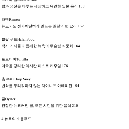
밥과 생선을 다루는 세심하고 유연한 일본 음식
138
라멘
Ramen
뉴요커도 젓가락질하게 만드는 일본의 면 요리
152
할랄 푸드
Halal Food
택시 기사들과 함께한 뉴욕의 무슬림 식문화
164
토르티야
Tortilla
미국을 강타한 멕시칸 패스트 캐주얼
176
촙 수이
Chop Suey
변화를 두려워하지 않는 차이니즈 아메리칸
194
굴
Oyster
진정한 뉴요커인 굴
,
모든 시민을 위한 음식
210
4
뉴욕의 소울푸드