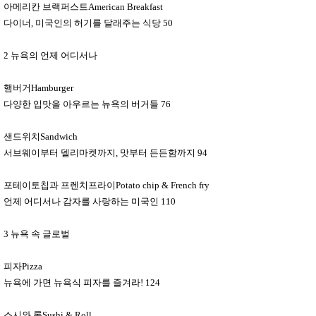
아메리칸 브랙퍼스트
American Breakfast
다이너
,
미국인의 허기를 달래주는 식당
50
2
뉴욕의 언제 어디서나
햄버거
Hamburger
다양한 입맛을 아우르는 뉴욕의 버거들
76
샌드위치
Sandwich
서브웨이부터 델리마켓까지
,
맛부터 든든함까지
94
포테이토칩과 프렌치프라이
Potato chip & French fry
언제 어디서나 감자를 사랑하는 미국인
110
3
뉴욕 속 글로벌
피자
Pizza
뉴욕에 가면 뉴욕식 피자를 즐겨라
! 124
스시와 롤
Sushi & Roll