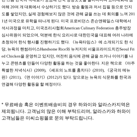
여해
20
여 개 대회에서 수상하기도 했다
.
방송 활동과 저서 집필 등으로 인지
도를 쌓았지만
,
실제 경험해보지 않은 것에 관해 글을 쓰는 데 회의를 느껴
201
1
년 미국으로 유학을 떠나게 된다
.
미국 프로비던스 존슨앤웨일스 대학에서
석사과정을 마치고
,
미국조리사협회
American Culinary Federation
총주방장
심사위원이 되었으며
,
덕분에 한식 요리사로 대한민국을 대표해 여러 나라에
초청되어 한식 행사를 진행하기도 했다
.
《
뉴욕타임스
》
에 소개되기도 한 식
당
,
뉴욕의 핸썸라이스
Handsome Rice
와 뉴저지의 서울프라이드치킨
Seoul Fri
ed Chicken
을 운영하고 있지만
,
여전히 음식에 관해 글을 쓰거나 이야기를 나
누고 콘텐츠를 만들어 다양한 활동을 하는 것을 좋아한다
.
지은 책으로
《
아주
특별한 저녁식사
》
(2009),
《
셰프의 노트를 훔치다
》
(2010),
《
궁극의 메뉴
판
》
(2011),
《
면 이야기
》
(2012)
가 있다
.
앞으로는 뉴욕의 식문화를 한국과
연결해 다양한 활동을 할 예정이다
.
* 무료배송 혹은 이벤트배송비의 경우 하와이와 알라스카지역은
제외됩니다. 고객님의 많은 이해 부탁드리며, 알라스카와 하와이
고객님들은 미씨쇼핑몰로 문의 부탁드립니다.