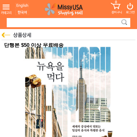
0
어린이
MissyShop
도
Login
청소년
서
성인서
컬러링
북
만화
한국학
단행본 $50 이상 무료배송
습지
미국학
습지
고국배
고
송
국
꽃배송
홍삼전
건
문브랜
강
드
건강보
조제품
기능성
건강식
품
Diet/여
성용품
스킨케