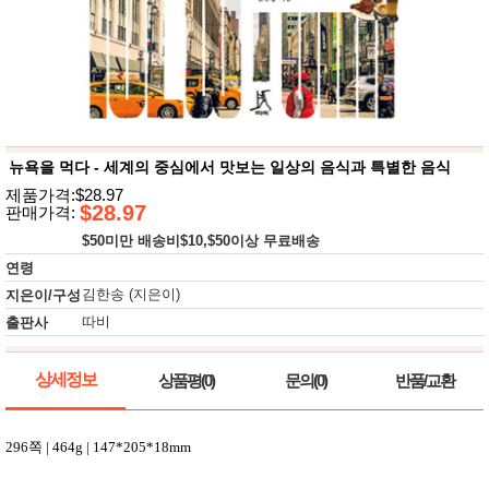
뷰
어
티
메이크
업
헤어케
어/염색
바디케
어/향수
남성화
장품
뉴욕을 먹다 - 세계의 중심에서 맛보는 일상의 음식과 특별한 음식
미용제
제품가격:$28.97
품
$28.97
판매가격:
주방가
전
$50미만 배송비$10,$50이상 무료배송
전
자
계절/생
연령
활가전
김한송 (지은이)
지은이/구성
건강가
전
따비
출판사
명품식
주
기브랜
방
드
상세정보
상품평(0)
문의(0)
반품/교환
보관용
기
조리용
296
쪽
| 464g | 147*205*18mm
품
주방소