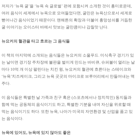
성장발
저자가 ‘뉴욕 굴’을 ‘뉴욕 속 글로벌’ 편에 포함시켜 소개한 것이 흥미로운데,
달교육
용품
여러 음식이 세계에서 뉴욕으로 모여들었다면, 굴만은 뉴욕산으로서 세계로
어른내
패
뻗어나간 음식이었기 때문이다. 맨해튼의 확장과 더불어 흥망성쇠를 거듭한
의
션
굴 이야기는 오이스터 바에서 맛보는 굴만큼이나 감칠맛 난다.
유/아동
내의
가방/지
뉴요커의 혈관을 타고 흐르는 그 음식들
갑/케이
스
패션/잡
이 책의 마지막에 소개되는 음식들은 뉴요커의 소울푸드. 미식축구 경기가 있
화
는 날이면 경기장 주차장에 불판을 벌이게 만드는 바비큐, 슈퍼볼이 열리는 날
세탁세
생
마다 10억 개 이상 팔린다는 치킨 윙, 뉴요커의 혈관에 흐른다는 스테이크와
제
활
‘뉴욕’치즈케이크, 그리고 뉴욕 곳곳의 마이크로 브루어리에서 만들어내는 맥
일상 돋
보기
주다.
침구용
품
생활/욕
이 음식들은 특별한 날 가족과 친구 혹은 (스포츠에서나 정치적인) 동지들과
실/청소
함께 먹는 공동체의 음식이기도 하고, 특별한 기분을 내며 자신을 위로할 때
용품
먹는 음식이기도 하다. 또한 뉴욕, 나아가 미국의 자연환경 및 산업을 품고 있
WALL
DECO
는 음식이다.
Pet
Supplies
뉴욕에 있어도, 뉴욕에 있지 않아도 좋은
공연/행
문