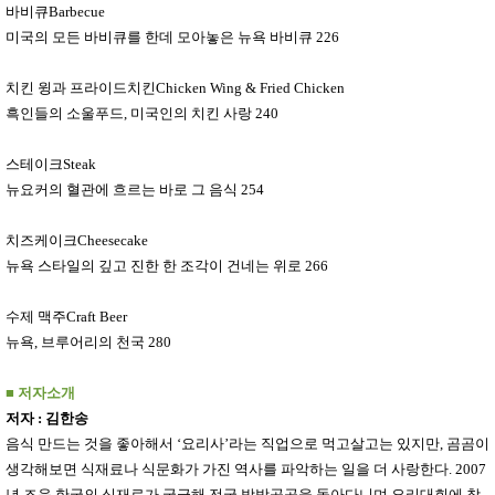
바비큐
Barbecue
미국의 모든 바비큐를 한데 모아놓은 뉴욕 바비큐
226
치킨 윙과 프라이드치킨
Chicken Wing & Fried Chicken
흑인들의 소울푸드
,
미국인의 치킨 사랑
240
스테이크
Steak
뉴요커의 혈관에 흐르는 바로 그 음식
254
치즈케이크
Cheesecake
뉴욕 스타일의 깊고 진한 한 조각이 건네는 위로
266
수제 맥주
Craft Beer
뉴욕
,
브루어리의 천국
280
■
저자소개
저자
:
김한송
음식 만드는 것을 좋아해서
‘
요리사
’
라는 직업으로 먹고살고는 있지만
,
곰곰이
생각해보면 식재료나 식문화가 가진 역사를 파악하는 일을 더 사랑한다
. 2007
년 즈음 한국의 식재료가 궁금해 전국 방방곳곳을 돌아다니며 요리대회에 참