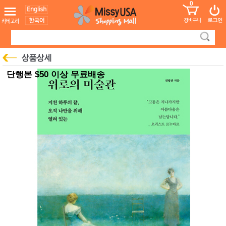
0
어린이
MissyShop
도
Login
청소년
서
성인서
컬러링
북
만화
한국학
단행본 $50 이상 무료배송
습지
미국학
습지
고국배
고
송
국
꽃배송
홍삼전
건
문브랜
강
드
건강보
조제품
기능성
건강식
품
Diet/여
성용품
스킨케