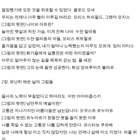
절망했기에 모든 것을 위로할 수 있었다
:
클로드 모네
우리는 언제나 너무 빨리 이루길 바라요
:
모리스 허쉬필드
,
그랜마 모지스
[
그림의 뒷면
]
나이브 아트란
?
늘어진 뱃살과 처진 가슴
,
이게 진짜 나야
:
수잔 발라동
[
그림의 뒷면
]
수잔 발라동의 아들
,
모리스 위트릴로
즐거움을 담고 싶었어
,
내가 얼마나 노력했는지 아무도 모르게
:
앙리 마티스
[
그림의 뒷면
]
화가들에게 살롱전은 어떤 의미였을까
?
아무도 알아주지 않는 길을 묵묵히 걷는 법
:
폴 세잔
[
그림의 뒷면
]
그의 눈에 들면 성공한다
,
화상 앙브루아즈 볼라르
2
장
.
유난히 애쓴 날의 그림들
필사의 노력이 부질없다고 하더라도
:
이반 아이바좁스키
[
그림의 뒷면
]
낭만주의 예술이란
?
고통은 지나가지만 아름다움은 남는답니다
:
오귀스트 르누아르
[
그림의 뒷면
]
르누아르가 한동안 붓을 들지 못한 이유
나를 죽일 수 없는 고통은 나를 강하게 만든다
:
귀스타브 쿠르베
삶은 나에게 항상 미소 짓지 않았지만
,
나는 언제나 삶에 미소 지었다
:
라울 뒤
피