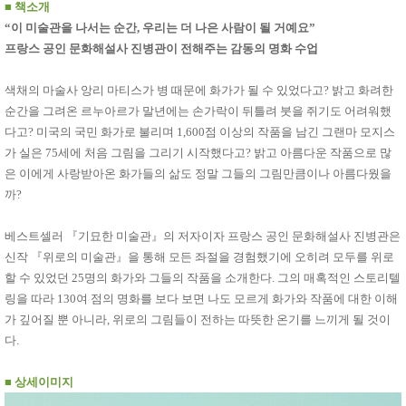
품
■
책소개
즉석가
식
“이 미술관을 나서는 순간, 우리는 더 나은 사람이 될 거예요”
공식품
품
프랑스 공인 문화해설사 진병관이 전해주는 감동의 명화 수업
쌀/잡곡/
면류
양념/소
색채의 마술사 앙리 마티스가 병 때문에 화가가 될 수 있었다고? 밝고 화려한
스/가루
순간을 그려온 르누아르가 말년에는 손가락이 뒤틀려 붓을 쥐기도 어려워했
건조식
품
다고? 미국의 국민 화가로 불리며 1,600점 이상의 작품을 남긴 그랜마 모지스
농산품
가 실은 75세에 처음 그림을 그리기 시작했다고? 밝고 아름다운 작품으로 많
놀이방
유
은 이에게 사랑받아온 화가들의 삶도 정말 그들의 그림만큼이나 아름다웠을
매트
아
까?
DVD
유아 보
드(칠
베스트셀러 『기묘한 미술관』의 저자이자 프랑스 공인 문화해설사 진병관은
판)
신작 『위로의 미술관』을 통해 모든 좌절을 경험했기에 오히려 모두를 위로
조형물
DIY
할 수 있었던 25명의 화가와 그들의 작품을 소개한다. 그의 매혹적인 스토리텔
유아 이
링을 따라 130여 점의 명화를 보다 보면 나도 모르게 화가와 작품에 대한 이해
유식
아기띠/
가 깊어질 뿐 아니라, 위로의 그림들이 전하는 따뜻한 온기를 느끼게 될 것이
외출용
다.
품
건강/미
용/식기
■
상세이미지
용품