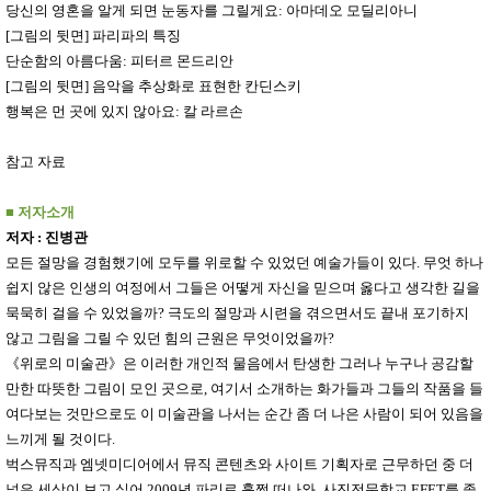
당신의 영혼을 알게 되면 눈동자를 그릴게요
:
아마데오 모딜리아니
[
그림의 뒷면
]
파리파의 특징
단순함의 아름다움
:
피터르 몬드리안
[
그림의 뒷면
]
음악을 추상화로 표현한 칸딘스키
행복은 먼 곳에 있지 않아요
:
칼 라르손
참고 자료
■
저자소개
저자
:
진병관
모든 절망을 경험했기에 모두를 위로할 수 있었던 예술가들이 있다
.
무엇 하나
쉽지 않은 인생의 여정에서 그들은 어떻게 자신을 믿으며 옳다고 생각한 길을
묵묵히 걸을 수 있었을까
?
극도의 절망과 시련을 겪으면서도 끝내 포기하지
않고 그림을 그릴 수 있던 힘의 근원은 무엇이었을까
?
《
위로의 미술관
》
은 이러한 개인적 물음에서 탄생한 그러나 누구나 공감할
만한 따뜻한 그림이 모인 곳으로
,
여기서 소개하는 화가들과 그들의 작품을 들
여다보는 것만으로도 이 미술관을 나서는 순간 좀 더 나은 사람이 되어 있음을
느끼게 될 것이다
.
벅스뮤직과 엠넷미디어에서 뮤직 콘텐츠와 사이트 기획자로 근무하던 중 더
넓은 세상이 보고 싶어
2009
년 파리로 훌쩍 떠나와
,
사진전문학교
EFET
를 졸