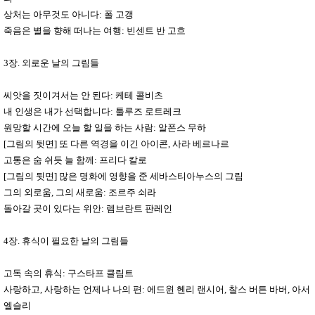
상처는 아무것도 아니다
:
폴 고갱
죽음은 별을 향해 떠나는 여행
:
빈센트 반 고흐
3
장
.
외로운 날의 그림들
씨앗을 짓이겨서는 안 된다
:
케테 콜비츠
내 인생은 내가 선택합니다
:
툴루즈 로트레크
원망할 시간에 오늘 할 일을 하는 사람
:
알폰스 무하
[
그림의 뒷면
]
또 다른 역경을 이긴 아이콘
,
사라 베르나르
고통은 숨 쉬듯 늘 함께
:
프리다 칼로
[
그림의 뒷면
]
많은 명화에 영향을 준 세바스티아누스의 그림
그의 외로움
,
그의 새로움
:
조르주 쇠라
돌아갈 곳이 있다는 위안
:
렘브란트 판레인
4
장
.
휴식이 필요한 날의 그림들
고독 속의 휴식
:
구스타프 클림트
사랑하고
,
사랑하는 언제나 나의 편
:
에드윈 헨리 랜시어
,
찰스 버튼 바버
,
아서
엘슬리