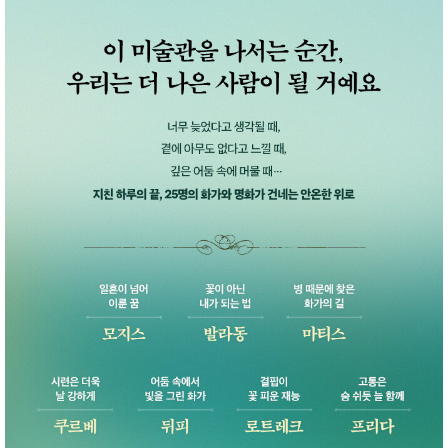
성장발
달교육
용품
어른내
패
의
션
유/아동
내의
가방/지
갑/케이
스
패션/잡
화
세탁세
생
제
활
일상 돋
보기
침구용
품
생활/욕
실/청소
용품
WALL
DECO
Pet
Supplies
공연/행
문