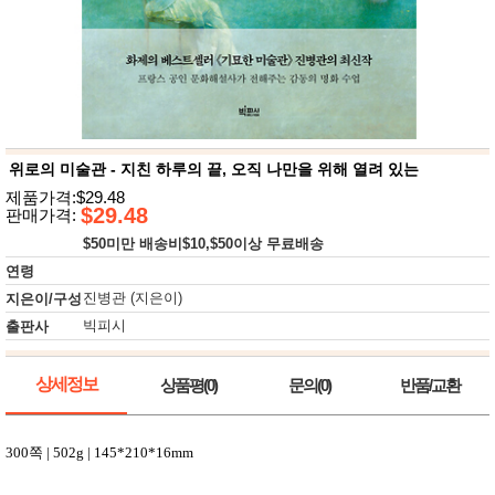
뷰
어
티
메이크
업
헤어케
어/염색
바디케
어/향수
남성화
장품
위로의 미술관 - 지친 하루의 끝, 오직 나만을 위해 열려 있는
미용제
제품가격:$29.48
품
$29.48
판매가격:
주방가
전
$50미만 배송비$10,$50이상 무료배송
전
자
계절/생
연령
활가전
진병관 (지은이)
지은이/구성
건강가
전
빅피시
출판사
명품식
주
기브랜
방
드
상세정보
상품평(0)
문의(0)
반품/교환
보관용
기
조리용
300
쪽
| 502g | 145*210*16mm
품
주방소