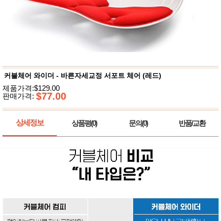
뷰
어
티
메이크
업
헤어케
어/염색
바디케
어/향수
남성화
장품
커블체어 와이더 - 바른자세교정 서포트 체어 (레드)
미용제
제품가격:$129.00
품
$77.00
판매가격:
주방가
전
전
자
계절/생
상세정보
상품평(0)
문의(0)
반품/교환
활가전
건강가
전
명품식
주
기브랜
방
드
보관용
기
조리용
품
주방소