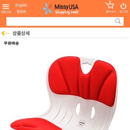
0
어린이
MissyShop
도
Login
청소년
서
성인서
컬러링
북
만화
한국학
무료배송
습지
미국학
습지
고국배
고
송
국
꽃배송
홍삼전
건
문브랜
강
드
건강보
조제품
기능성
건강식
품
Diet/여
성용품
스킨케