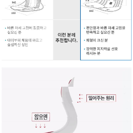
성장발
달교육
용품
어른내
패
의
션
유/아동
내의
가방/지
갑/케이
스
패션/잡
화
세탁세
생
제
활
일상 돋
보기
침구용
품
생활/욕
실/청소
용품
WALL
DECO
Pet
Supplies
공연/행
문