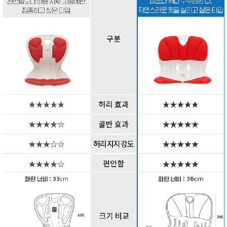
품
즉석가
식
공식품
품
쌀/잡곡/
면류
양념/소
스/가루
건조식
품
농산품
놀이방
유
매트
아
DVD
유아 보
드(칠
판)
조형물
DIY
유아 이
유식
아기띠/
외출용
품
건강/미
용/식기
용품