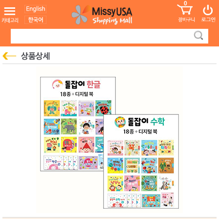
0
어린이
MissyShop
도
Login
청소년
서
성인서
컬러링
북
만화
한국학
습지
미국학
습지
고국배
고
송
국
꽃배송
홍삼전
건
문브랜
강
드
건강보
조제품
기능성
건강식
품
Diet/여
성용품
스킨케