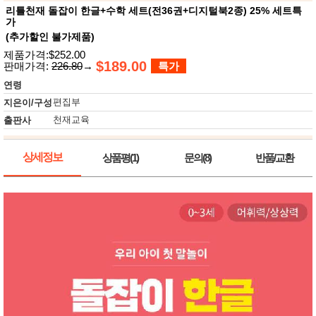
뷰
어
리틀천재 돌잡이 한글+수학 세트(전36권+디지털북2종) 25% 세트특
티
가
메이크
업
(추가할인 불가제품)
헤어케
제품가격:$252.00
어/염색
$189.00
판매가격:
226.80
→
특가
바디케
어/향수
연령
남성화
편집부
지은이/구성
장품
미용제
천재교육
출판사
품
주방가
전
상세정보
전
상품평(1)
문의(8)
반품/교환
자
계절/생
활가전
건강가
전
명품식
주
기브랜
방
드
보관용
기
조리용
품
주방소