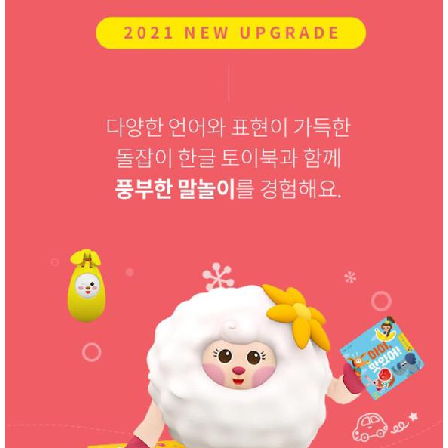
품
즉석가
식
공식품
품
쌀/잡곡/
면류
양념/소
스/가루
건조식
품
농산품
놀이방
유
매트
아
DVD
유아 보
드(칠
판)
조형물
DIY
유아 이
유식
아기띠/
외출용
품
건강/미
용/식기
용품