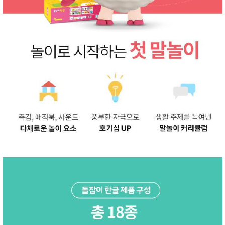
성장발
달교육
용품
어른내
패
의
션
유/아동
내의
가방/지
갑/케이
스
패션/잡
화
세탁세
생
제
활
일상 돋
보기
침구용
품
생활/욕
실/청소
용품
WALL
DECO
Pet
Supplies
공연/행
문