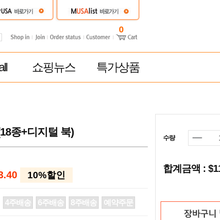
0
ll
쇼핑뉴스
특가상품
18종+디지털 북)
수량
합계금액 : $
3.40
10%할인
4주배송
6주배송
8주배송
예약주문