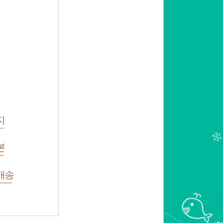
지
본
배송