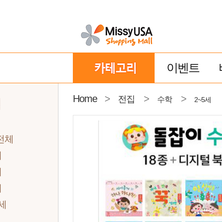
이벤트
Home
>
>
>
전집
수학
2~5세
집
전체
세
세
세
0세