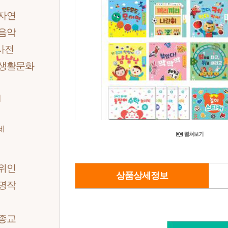
/자연
/음악
사전
/생활문화
세
세
세
/위인
상품상세정보
/명작
/종교