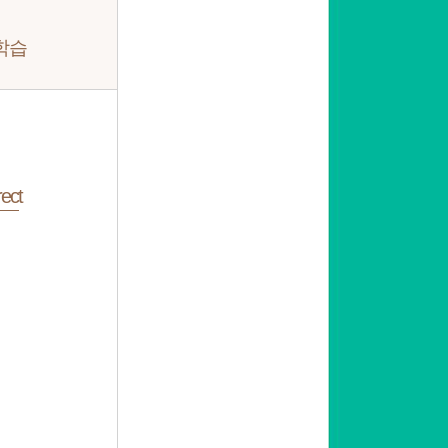
학습
ect