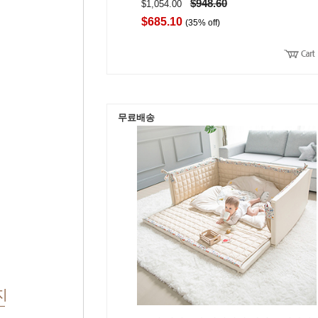
$948.60
$1,054.00
$685.10
(35% off)
무료배송
지