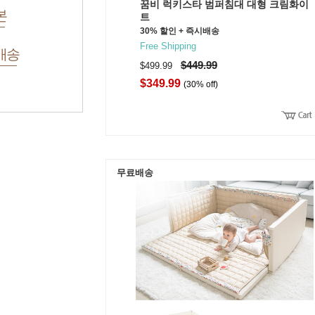
꿈비 럭키스타 범퍼침대 대형 크림화이
본
트
30% 할인 + 즉시배송
Free Shipping
배송
$449.99
$499.99
$349.99
(30% off)
무료배송