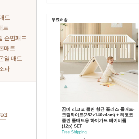
 매트
무료배송
매트
립 순면패드
 쿨매트
온열 매트
 소파
꿈비 리코코 클린 항균 플러스 롤매트-
ect
크림화이트(252x140x4cm) + 리코코
클린 롤매트용 하이가드 베이비룸
(12p) SET
Free Shipping