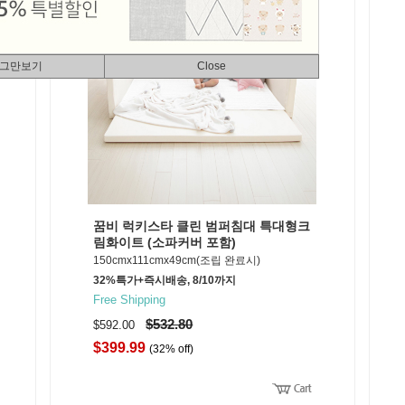
 그만보기
Close
꿈비 럭키스타 클린 범퍼침대 특대형크
림화이트 (소파커버 포함)
150cmx111cmx49cm(조립 완료시)
32%특가+즉시배송, 8/10까지
Free Shipping
$532.80
$592.00
$399.99
(32% off)