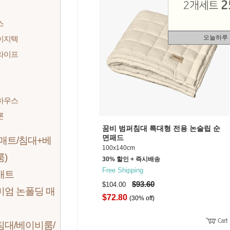
스
오늘하루
이지텍
라이프
하우스
론
꿈비 범퍼침대 특대형 전용 논슬립 순
면패드
매트/침대+베
100x140cm
)
30% 할인 + 즉시배송
Free Shipping
매트
$93.60
$104.00
미엄 논폴딩 매
$72.80
(30% off)
침대/베이비룸/