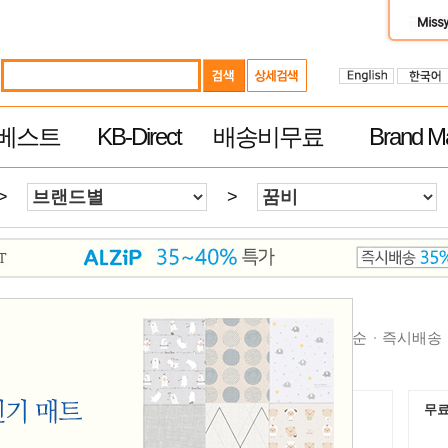
베스트
KB-Direct
배송비무료
Brand Ma
>
>
순
높은가격순
제품평 많은순
빠른 배송순
추천순
즉시배송
무료배송
무