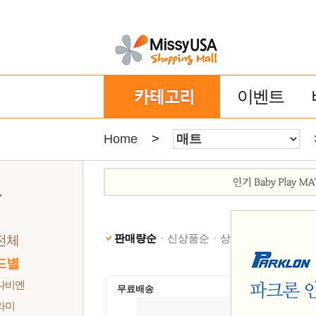
이벤트
Home
>
트
판매량순
신상품순
상품명순
낮은가격
전체
드별
나비엔
무료배송
라미