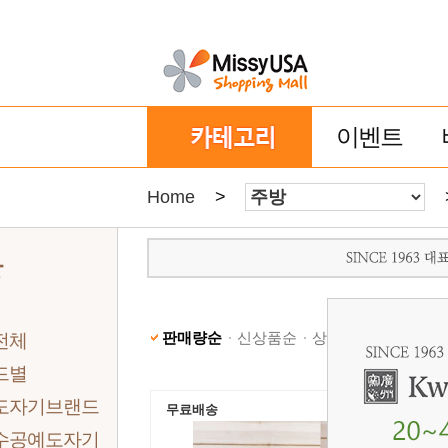
이벤트
Home
>
방
판매량순
신상품순
상품명순
낮은가격
전체
드별
도자기브랜드
무료배송
수공예도자기