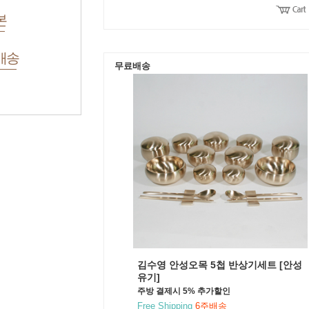
본
배송
무료배송
김수영 안성오목 5첩 반상기세트 [안성
유기]
주방 결제시 5% 추가할인
Free Shipping
6주배송