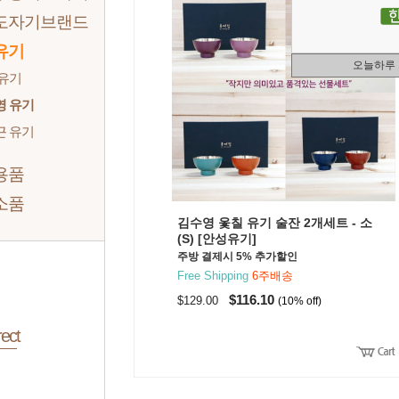
도자기브랜드
유기
오늘하루
 유기
영 유기
근 유기
용품
소품
김수영 옻칠 유기 술잔 2개세트 - 소
(S) [안성유기]
주방 결제시 5% 추가할인
Free Shipping
6주배송
$116.10
$129.00
(10% off)
ect