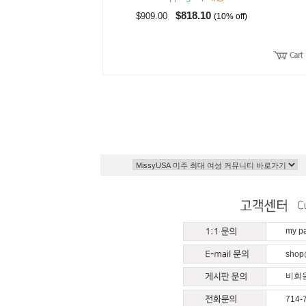
$818.10
$909.00
(10% off)
my 
shop
비회원
714-