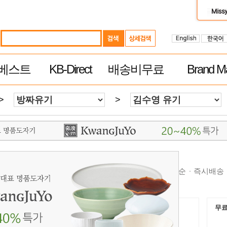
베스트
KB-Direct
배송비무료
Brand Ma
>
>
순
높은가격순
제품평 많은순
빠른 배송순
추천순
즉시배송
무료배송
무