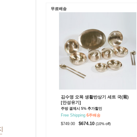
무료배송
김수영 오목 생활반상기 세트 국(菊)
[안성유기]
주방 결제시 5% 추가할인
Free Shipping
6주배송
$674.10
$749.00
(10% off)
지