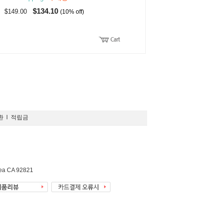
$134.10
$149.00
(10% off)
환
l
적립금
rea CA 92821