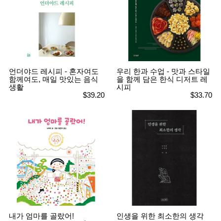
언더야드 레시피 - 혼자여도
우리 한과 수업 - 맛과 스타일
함께여도, 매일 맛있는 음식
을 함께 담은 한식 디저트 레
생활
시피
$39.20
$33.70
내가 엄마를 골랐어!
인생을 위한 최소한의 생각