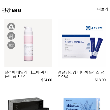
품
즉석가
식
더보기
공식품
건강 Best
품
쌀/잡곡/
면류
양념/소
스/가루
건조식
품
농산품
놀이방
유
매트
아
DVD
유아 보
드(칠
판)
조형물
질경이 데일리 에코아 워시
종근당건강 비타씨플러스 2g
DIY
퓨어 폼 150g
x 20포
유아 이
$24.00
$18.00
유식
아기띠/
외출용
품
건강/미
용/식기
용품