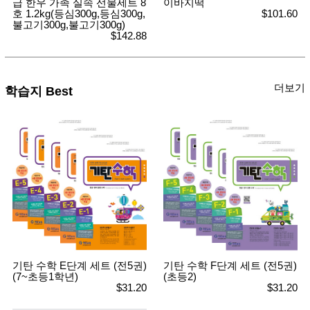
급 한우 가족 실속 선물세트 8
이바지떡
호 1.2kg(등심300g,등심300g,
$101.60
불고기300g,불고기300g)
$142.88
더보기
학습지 Best
기탄 수학 E단계 세트 (전5권)
기탄 수학 F단계 세트 (전5권)
(7~초등1학년)
(초등2)
$31.20
$31.20