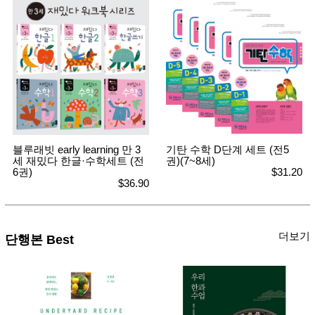
블루래빗 early learning 만 3
기탄 수학 D단계 세트 (전5
세 재밌다 한글·수학세트 (전
권)(7~8세)
6권)
$31.20
$36.90
더보기
단행본 Best