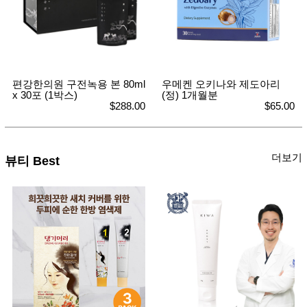
성장발
달교육
용품
어른내
패
의
션
유/아동
내의
편강한의원 구전녹용 본 80ml
우메켄 오키나와 제도아리
가방/지
x 30포 (1박스)
(정) 1개월분
갑/케이
$288.00
$65.00
스
패션/잡
화
세탁세
생
더보기
제
뷰티 Best
활
일상 돋
보기
침구용
품
생활/욕
실/청소
용품
WALL
DECO
Pet
Supplies
공연/행
문