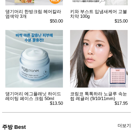
사
화
댕기머리 한방크림 헤어칼라
키와 부스트 입냄새케어 고불
염색약 3개
치약 100g
$50.00
$15.00
댕기머리 에그플래닛 하이드
코링코 톡톡하라 노글루 속눈
레이팅 페이스 크림 50ml
썹 레귤러 (9/10/11mm)
$13.50
$17.95
더보기
주방 Best