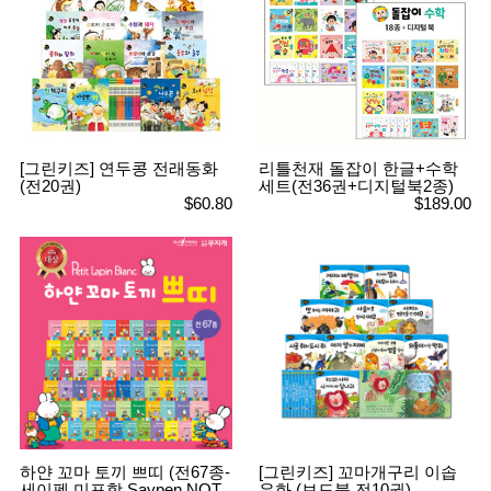
[그린키즈] 연두콩 전래동화
리틀천재 돌잡이 한글+수학
(전20권)
세트(전36권+디지털북2종)
$60.80
$189.00
하얀 꼬마 토끼 쁘띠 (전67종-
[그린키즈] 꼬마개구리 이솝
세이펜 미포함 Saypen NOT
우화 (보드북 전10권)