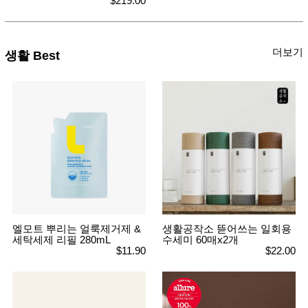
$219.00
더보기
생활 Best
엘모트 뿌리는 얼룩제거제 &
생활공작소 뜯어쓰는 일회용
세탁세제 리필 280mL
수세미 60매x2개
$11.90
$22.00