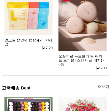
엘모트 올인원 캡슐세제 30개
입
$17.20
오끌레르 누드브라 틴 패치
포 트레블 (스킨 니플 패치) -
6종
$26.00
더보기
고국배송 Best