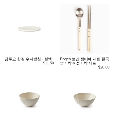
광주요 한결 수저받침 - 설백
Bogen 보겐 쌍띠에 새틴 한국
$11.50
숟가락 & 젓가락 세트
$20.80