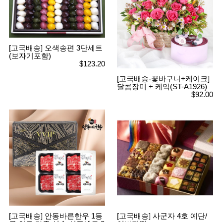
[고국배송] 오색송편 3단세트
(보자기포함)
$123.20
[고국배송-꽃바구니+케이크]
달콤장미 + 케익(ST-A1926)
$92.00
[고국배송] 안동바른한우 1등
[고국배송] 사군자 4호 예단/