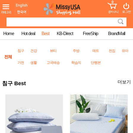
0
어린이
MissyShop
도
Login
청소년
서
성인서
컬러링
북
Home
Hot deal
Best
KB-Direct
FreeShip
BrandMall
만화
한국학
습지
침구
건강
뷰티
주방
매트
전집
유아
미국학
전체
습지
가전
생활
고국배송
학습지
단행본
고국배
고
송
국
꽃배송
홍삼전
더보기
건
침구 Best
문브랜
강
드
건강보
조제품
기능성
건강식
품
Diet/여
성용품
스킨케