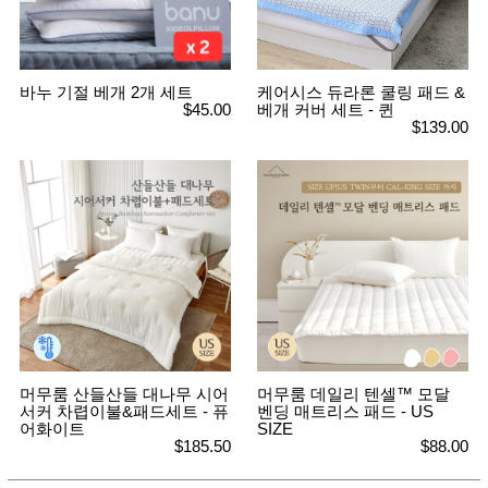
뷰
어
티
메이크
업
헤어케
어/염색
바누 기절 베개 2개 세트
케어시스 듀라론 쿨링 패드 &
바디케
$45.00
베개 커버 세트 - 퀸
어/향수
$139.00
남성화
장품
미용제
품
주방가
전
전
자
계절/생
활가전
건강가
전
명품식
주
기브랜
방
드
머무룸 산들산들 대나무 시어
머무룸 데일리 텐셀™ 모달
보관용
서커 차렵이불&패드세트 - 퓨
벤딩 매트리스 패드 - US
기
어화이트
SIZE
조리용
$185.50
$88.00
품
주방소