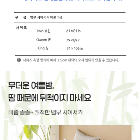
품
즉석가
식
공식품
품
쌀/잡곡/
면류
양념/소
스/가루
건조식
품
농산품
놀이방
유
매트
아
DVD
유아 보
드(칠
판)
조형물
DIY
유아 이
유식
아기띠/
외출용
품
건강/미
용/식기
용품