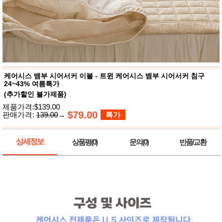
뷰
어
티
메이크
업
헤어케
어/염색
바디케
어/향수
남성화
장품
케어시스 뱀부 시어서커 이불 - 트윈 케어시스 뱀부 시어서커 침구
미용제
24~43% 여름특가
품
(추가할인 불가제품)
주방가
전
제품가격:$139.00
전
자
$79.00
판매가격:
139.00
→
특가
계절/생
활가전
건강가
상세정보
상품평(0)
문의(0)
반품/교환
전
명품식
주
기브랜
방
드
보관용
기
조리용
품
주방소