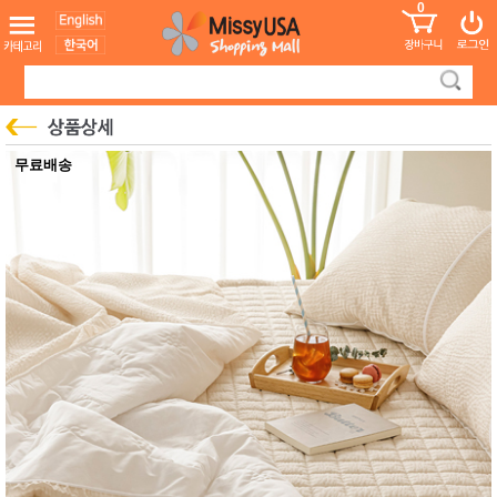
0
어린이
MissyShop
도
Login
청소년
서
성인서
컬러링
북
만화
한국학
무료배송
습지
미국학
습지
고국배
고
송
국
꽃배송
홍삼전
건
문브랜
강
드
건강보
조제품
기능성
건강식
품
Diet/여
성용품
스킨케