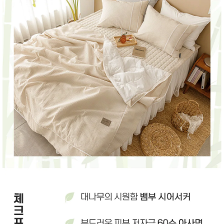
성장발
달교육
용품
어른내
패
의
션
유/아동
내의
가방/지
갑/케이
스
패션/잡
화
세탁세
생
제
활
일상 돋
보기
침구용
품
생활/욕
실/청소
용품
WALL
DECO
Pet
Supplies
공연/행
문