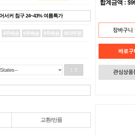
합계금액 : $
서커 침구 24~43% 여름특가
4주배송
6주배송
8주배송
예약주문
교환/반품