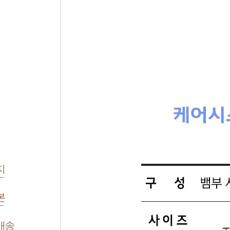
지
본
배송