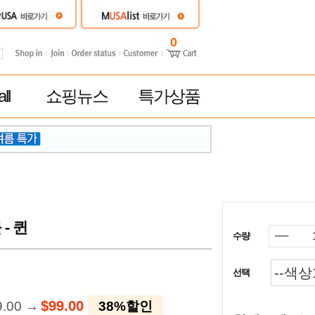
0
ll
쇼핑뉴스
특가상품
- 퀸
수량
선택
$99.00
9.00 →
38%할인