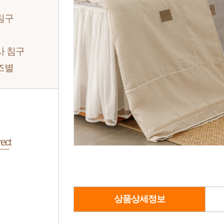
침구
사 침구
즈별
ect
상품상세정보