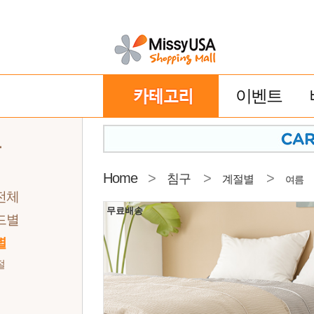
이벤트
구
Home
>
>
>
침구
계절별
여름
전체
무료배송
드별
별
절