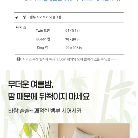
품
즉석가
식
공식품
품
쌀/잡곡/
면류
양념/소
스/가루
건조식
품
농산품
놀이방
유
매트
아
DVD
유아 보
드(칠
판)
조형물
DIY
유아 이
유식
아기띠/
외출용
품
건강/미
용/식기
용품