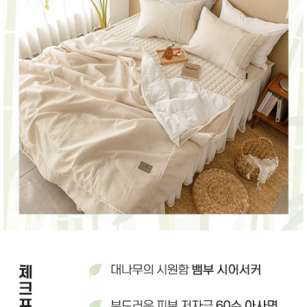
성장발
달교육
용품
어른내
패
의
션
유/아동
내의
가방/지
갑/케이
스
패션/잡
화
세탁세
생
제
활
일상 돋
보기
침구용
품
생활/욕
실/청소
용품
WALL
DECO
Pet
Supplies
공연/행
문