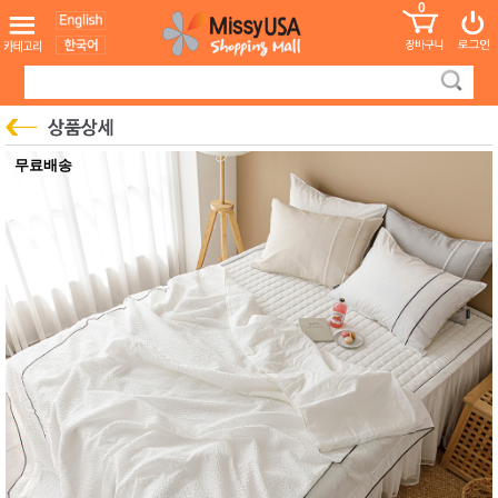
0
어린이
MissyShop
도
Login
청소년
서
성인서
컬러링
북
만화
한국학
무료배송
습지
미국학
습지
고국배
고
송
국
꽃배송
홍삼전
건
문브랜
강
드
건강보
조제품
기능성
건강식
품
Diet/여
성용품
스킨케