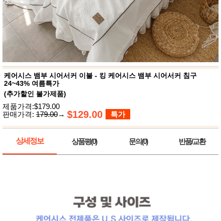
뷰
어
티
메이크
업
헤어케
어/염색
바디케
어/향수
남성화
장품
케어시스 뱀부 시어서커 이불 - 킹 케어시스 뱀부 시어서커 침구
미용제
24~43% 여름특가
품
(추가할인 불가제품)
주방가
전
제품가격:$179.00
전
자
$129.00
판매가격:
179.00
→
특가
계절/생
활가전
건강가
상세정보
상품평(0)
문의(0)
반품/교환
전
명품식
주
기브랜
방
드
보관용
기
조리용
품
주방소