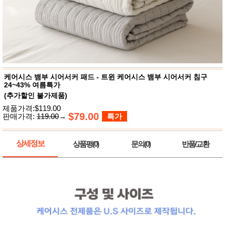
뷰
어
티
메이크
업
헤어케
어/염색
바디케
어/향수
남성화
장품
케어시스 뱀부 시어서커 패드 - 트윈 케어시스 뱀부 시어서커 침구
미용제
24~43% 여름특가
품
(추가할인 불가제품)
주방가
전
제품가격:$119.00
전
자
$79.00
판매가격:
119.00
→
특가
계절/생
활가전
건강가
상세정보
상품평(0)
문의(0)
반품/교환
전
명품식
주
기브랜
방
드
보관용
기
조리용
품
주방소