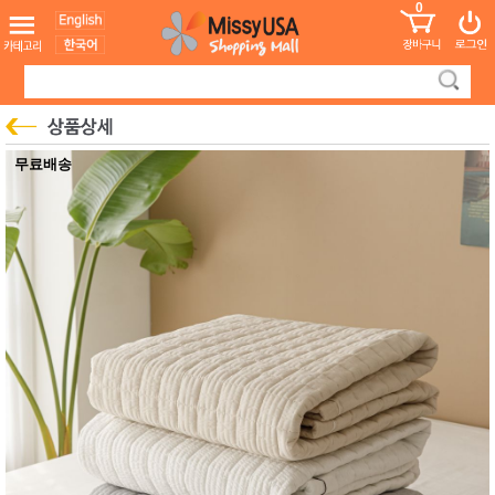
0
어린이
MissyShop
도
Login
청소년
서
성인서
컬러링
북
만화
한국학
무료배송
습지
미국학
습지
고국배
고
송
국
꽃배송
홍삼전
건
문브랜
강
드
건강보
조제품
기능성
건강식
품
Diet/여
성용품
스킨케