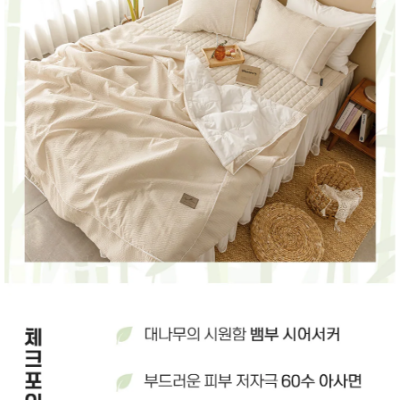
성장발
달교육
용품
어른내
패
의
션
유/아동
내의
가방/지
갑/케이
스
패션/잡
화
세탁세
생
제
활
일상 돋
보기
침구용
품
생활/욕
실/청소
용품
WALL
DECO
Pet
Supplies
공연/행
문