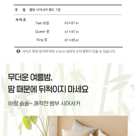
품
즉석가
식
공식품
품
쌀/잡곡/
면류
양념/소
스/가루
건조식
품
농산품
놀이방
유
매트
아
DVD
유아 보
드(칠
판)
조형물
DIY
유아 이
유식
아기띠/
외출용
품
건강/미
용/식기
용품