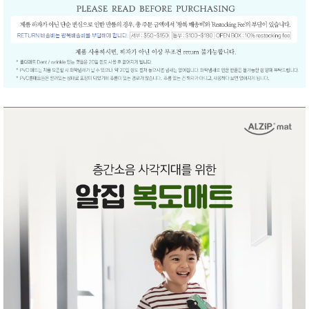
품
즉석가
식
공식품
품
쌀/잡곡/
면류
양념/소
스/가루
건조식
품
농산품
놀이방
유
매트
아
DVD
유아 보
드(칠
판)
조형물
DIY
유아 이
유식
아기띠/
외출용
품
건강/미
용/식기
용품