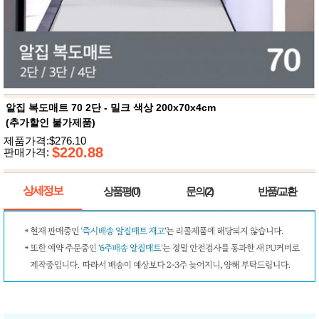
뷰
어
티
메이크
업
헤어케
어/염색
바디케
어/향수
남성화
장품
알집 복도매트 70 2단 - 밀크 색상 200x70x4cm
미용제
(추가할인 불가제품)
품
제품가격:$276.10
주방가
전
$220.88
판매가격:
전
자
계절/생
활가전
상세정보
상품평(0)
문의(2)
반품/교환
건강가
전
명품식
주
기브랜
방
드
보관용
기
조리용
품
주방소