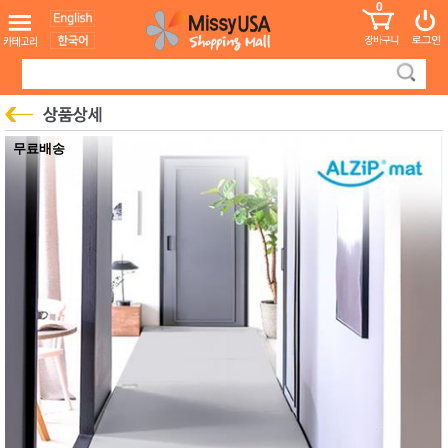
0
어린이
MissyShop
도
Login
청소년
서
성인서
컬러링
북
만화
한국학
무료배송
습지
미국학
습지
고국배
고
송
국
꽃배송
홍삼전
건
문브랜
강
드
건강보
조제품
기능성
건강식
품
Diet/여
성용품
스킨케