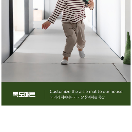
성장발
달교육
용품
어른내
패
의
션
유/아동
내의
가방/지
갑/케이
스
패션/잡
화
세탁세
생
제
활
일상 돋
보기
침구용
품
생활/욕
실/청소
용품
WALL
DECO
Pet
Supplies
공연/행
문