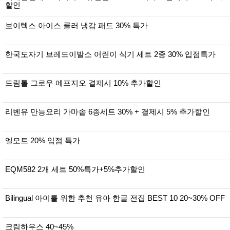
품
할인
즉석가
식
공식품
품
보이텍스 아이스 쿨러 냉감 패드 30% 특가
쌀/잡곡/
면류
양념/소
한국도자기 브레드이발소 어린이 식기 세트 2종 30% 입점특가
스/가루
건조식
품
농산품
드림톨 그로우 에프지오 결제시 10% 추가할인
놀이방
유
매트
아
DVD
리벤유 만능요리 가마솥 6종세트 30% + 결제시 5% 추가할인
유아 보
드(칠
판)
엘모트 20% 입점 특가
조형물
DIY
유아 이
EQM582 2개 세트 50%특가+5%추가할인
유식
아기띠/
외출용
품
Bilingual 아이를 위한 추천 유아 한글 전집 BEST 10 20~30% OFF
건강/미
용/식기
용품
크림하우스 40~45%