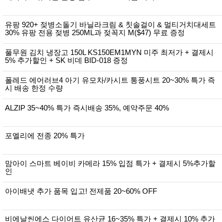
뷰
어
티
메이크
업
유팡 920+ 젖병소돌기 바닐라크림 & 칫솔걸이 & 멀티거치대세트
30% 유팡 전용 젖병 250ML과 젖꼭지 M($47) 무료 증정
헤어케
어/염색
바디케
풀무원 김치 냉장고 150L KS150EM1MYN 미주 최저가 + 결제시
어/향수
5% 추가할인 + SK 비데 BID-018 증정
남성화
장품
폴레드 에어러브4 아기 유모차/카시트 통풍시트 20~30% 특가 즉
미용제
시 배송 한정 수량
품
주방가
전
ALZIP 35~40% 특가 즉시배송 35%, 예약주문 40%
전
자
계절/생
활가전
포엘리에 전종 20% 특가
건강가
전
명품식
주
맘아이 스마트 베이비 카메라 15% 입점 특가 + 결제시 5%추가할
기브랜
방
인
드
보관용
기
아이배냇 추가 품목 입고! 전제품 20~60% OFF
조리용
품
주방소
비에날씬에스 다이어트 유산균 16~35% 특가 + 결제시 10% 추가