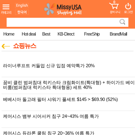
0
어린이
MissyShop
도
Login
청소년
서
성인서
컬러링
북
Home
Hot deal
Best
KB-Direct
FreeShip
BrandMall
만화
한국학
쇼핑뉴스
습지
미국학
습지
고국배
라이너루프트 커들업 신규 입점 예약특가 20%
고
송
국
꽃배송
꿈비 클린 범퍼침대 럭키스타 크림화이트(특대형) + 하이가드 베이
홍삼전
건
비룸(범퍼침대 럭키스타 특대형용) 세트 40%
문브랜
강
드
건강보
베베시아 돌고래 필터 샤워기 풀세트 $145 > $69.90 (52%)
조제품
기능성
건강식
케어시스 뱀부 시어서커 침구 24~43% 여름 특가
품
Diet/여
성용품
케어시스 듀라론 쿨링 침구 20~36% 여름 특가
스킨케