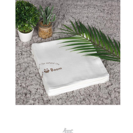
성장발
달교육
용품
어른내
패
의
션
유/아동
내의
가방/지
갑/케이
스
패션/잡
화
세탁세
생
제
활
일상 돋
보기
침구용
품
생활/욕
실/청소
용품
WALL
DECO
Pet
Supplies
공연/행
문