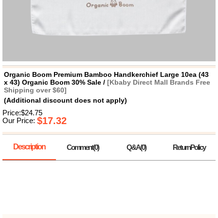
뷰
어
티
메이크
업
헤어케
어/염색
바디케
어/향수
남성화
장품
Organic Boom Premium Bamboo Handkerchief Large 10ea (43
미용제
x 43) Organic Boom 30% Sale /
[Kbaby Direct Mall Brands Free
품
Shipping over $60]
(Additional discount does not apply)
주방가
전
전
자
Price:$24.75
계절/생
$17.32
Our Price:
활가전
건강가
전
Description
Comment(0)
Q&A(0)
ReturnPolicy
명품식
주
기브랜
방
드
보관용
기
조리용
품
주방소