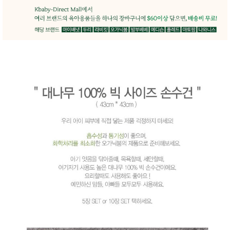
품
즉석가
식
공식품
품
쌀/잡곡/
면류
양념/소
스/가루
건조식
품
농산품
놀이방
유
매트
아
DVD
유아 보
드(칠
판)
조형물
DIY
유아 이
유식
아기띠/
외출용
품
건강/미
용/식기
용품