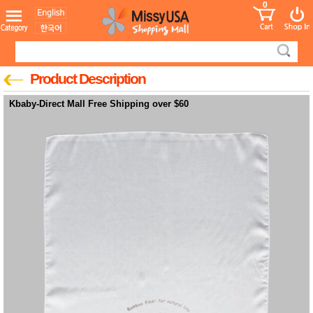
0
어린이
MissyShop
도
Login
청소년
서
성인서
컬러링
북
Product Description
만화
한국학
Kbaby-Direct Mall Free Shipping over $60
습지
미국학
습지
고국배
고
송
국
꽃배송
홍삼전
건
문브랜
강
드
건강보
조제품
기능성
건강식
품
Diet/여
성용품
스킨케