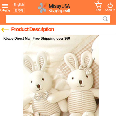
0
어린이
MissyShop
도
Login
청소년
서
성인서
컬러링
북
Product Description
만화
한국학
Kbaby-Direct Mall Free Shipping over $60
습지
미국학
습지
고국배
고
송
국
꽃배송
홍삼전
건
문브랜
강
드
건강보
조제품
기능성
건강식
품
Diet/여
성용품
스킨케