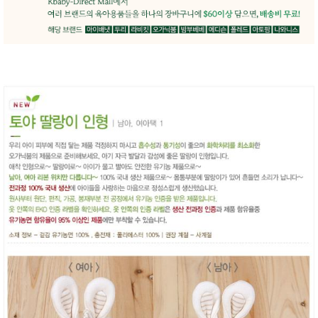
품
즉석가
식
공식품
품
쌀/잡곡/
면류
양념/소
스/가루
건조식
품
농산품
놀이방
유
매트
아
DVD
유아 보
드(칠
판)
조형물
DIY
유아 이
유식
아기띠/
외출용
품
건강/미
용/식기
용품