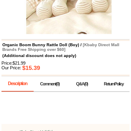
뷰
어
티
메이크
업
헤어케
어/염색
바디케
어/향수
남성화
장품
Organic Boom Bunny Rattle Doll (Boy) /
[Kbaby Direct Mall
미용제
Brands Free Shipping over $60]
품
(Additional discount does not apply)
주방가
전
Price:$21.99
전
자
$15.39
Our Price:
계절/생
활가전
건강가
Description
Comment(0)
Q&A(0)
ReturnPolicy
전
명품식
주
기브랜
방
드
보관용
기
조리용
품
주방소