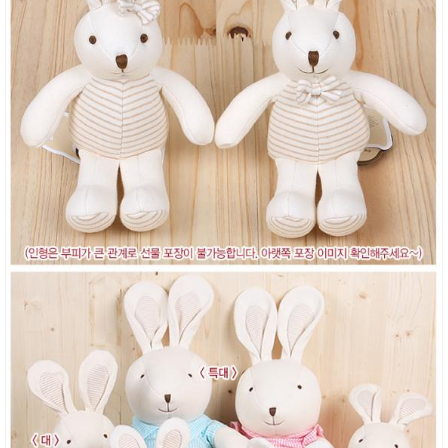
성장발
달교육
용품
어른내
패
의
션
유/아동
내의
가방/지
갑/케이
스
패션/잡
화
세탁세
생
제
활
일상 돋
보기
침구용
품
생활/욕
실/청소
용품
WALL
DECO
Pet
Supplies
공연/행
문