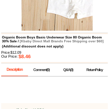
뷰
어
티
메이크
업
헤어케
어/염색
바디케
어/향수
남성화
장품
Organic Boom Boys Basic Underwear Size 80 Organic Boom
미용제
30% Sale /
[Kbaby Direct Mall Brands Free Shipping over $60]
품
(Additional discount does not apply)
주방가
전
Price:$12.09
전
자
$8.46
Our Price:
계절/생
활가전
건강가
Description
Comment(0)
Q&A(0)
ReturnPolicy
전
명품식
주
기브랜
방
드
보관용
기
조리용
품
주방소