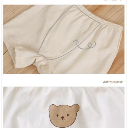
성장발
달교육
용품
어른내
패
의
션
유/아동
내의
가방/지
갑/케이
스
패션/잡
화
세탁세
생
제
활
일상 돋
보기
침구용
품
생활/욕
실/청소
용품
WALL
DECO
Pet
Supplies
공연/행
문