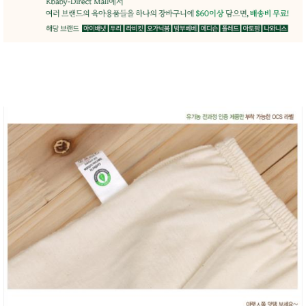
품
즉석가
식
공식품
품
쌀/잡곡/
면류
양념/소
스/가루
건조식
품
농산품
놀이방
유
매트
아
DVD
유아 보
드(칠
판)
조형물
DIY
유아 이
유식
아기띠/
외출용
품
건강/미
용/식기
용품