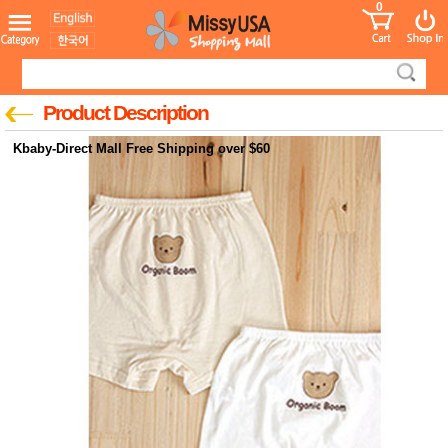
0
어린이
MissyShop
도
Login
청소년
서
성인서
컬러링
북
Product Description
만화
한국학
Kbaby-Direct Mall Free Shipping over $60
습지
미국학
습지
고국배
고
송
국
꽃배송
홍삼전
건
문브랜
강
드
건강보
조제품
기능성
건강식
품
Diet/여
성용품
스킨케