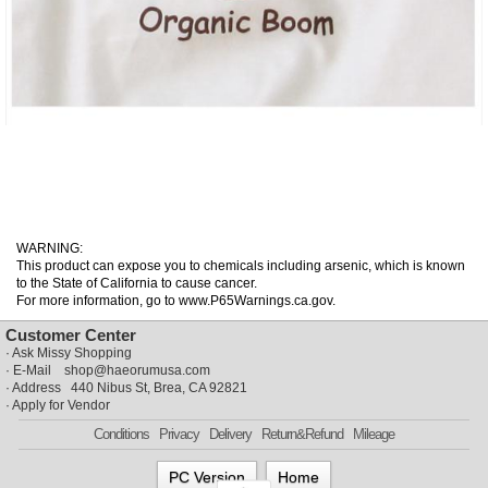
사
화
WARNING:
This product can expose you to chemicals including arsenic, which is known
to the State of California to cause cancer.
For more information, go to www.P65Warnings.ca.gov.
Customer Center
·
Ask Missy Shopping
· E-Mail
shop@haeorumusa.com
· Address 440 Nibus St, Brea, CA 92821
·
Apply for Vendor
Conditions
Privacy
Delivery
Return&Refund
Mileage
PC Version
Home