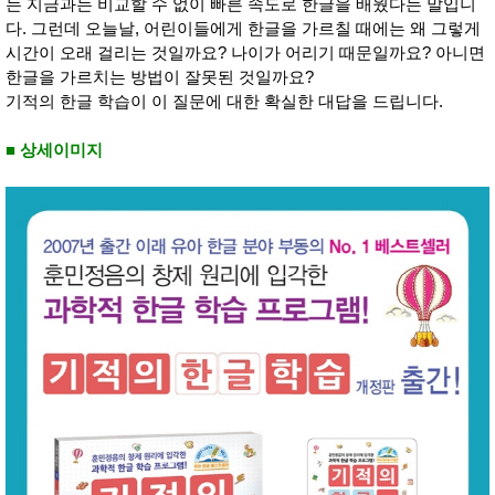
는 지금과는 비교할 수 없이 빠른 속도로 한글을 배웠다는 말입니
성장발
달교육
다. 그런데 오늘날, 어린이들에게 한글을 가르칠 때에는 왜 그렇게
용품
시간이 오래 걸리는 것일까요? 나이가 어리기 때문일까요? 아니면
어른내
패
한글을 가르치는 방법이 잘못된 것일까요?
의
션
기적의 한글 학습이 이 질문에 대한 확실한 대답을 드립니다.
유/아동
내의
가방/지
■ 상세이미지
갑/케이
스
패션/잡
화
세탁세
생
제
활
일상 돋
보기
침구용
품
생활/욕
실/청소
용품
WALL
DECO
Pet
Supplies
공연/행
문