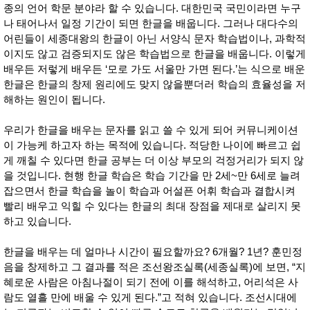
품
종의 언어 학문 분야라 할 수 있습니다. 대한민국 국민이라면 누구
즉석가
식
나 태어나서 일정 기간이 되면 한글을 배웁니다. 그러나 대다수의
공식품
품
어린들이 세종대왕의 한글이 아닌 서양식 문자 학습법이나, 과학적
쌀/잡곡/
면류
이지도 않고 검증되지도 않은 학습법으로 한글을 배웁니다. 이렇게
양념/소
배우든 저렇게 배우든 ‘모로 가도 서울만 가면 된다.’는 식으로 배운
스/가루
한글은 한글의 창제 원리에도 맞지 않을뿐더러 학습의 효율성을 저
건조식
품
해하는 원인이 됩니다.
농산품
놀이방
유
우리가 한글을 배우는 문자를 읽고 쓸 수 있게 되어 커뮤니케이션
매트
아
이 가능케 하고자 하는 목적에 있습니다. 적당한 나이에 빠르고 쉽
DVD
게 깨칠 수 있다면 한글 공부는 더 이상 부모의 걱정거리가 되지 않
유아 보
드(칠
을 것입니다. 현행 한글 학습은 학습 기간을 만 2세~만 6세로 늘려
판)
잡으면서 한글 학습을 놀이 학습과 어설픈 어휘 학습과 결합시켜
조형물
빨리 배우고 익힐 수 있다는 한글의 최대 장점을 제대로 살리지 못
DIY
유아 이
하고 있습니다.
유식
아기띠/
한글을 배우는 데 얼마나 시간이 필요할까요? 6개월? 1년? 훈민정
외출용
품
음을 창제하고 그 결과를 적은 조선왕조실록(세종실록)에 보면, “지
건강/미
혜로운 사람은 아침나절이 되기 전에 이를 해석하고, 어리석은 사
용/식기
람도 열흘 만에 배울 수 있게 된다.”고 적혀 있습니다. 조선시대에
용품