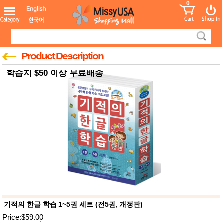
0
어린이
MissyShop
도
Login
청소년
서
성인서
컬러링
북
Product Description
만화
한국학
학습지 $50 이상 무료배송
습지
미국학
습지
고국배
고
송
국
꽃배송
홍삼전
건
문브랜
강
드
건강보
조제품
기능성
건강식
품
Diet/여
기적의 한글 학습 1~5권 세트 (전5권, 개정판)
성용품
Price:$59.00
스킨케