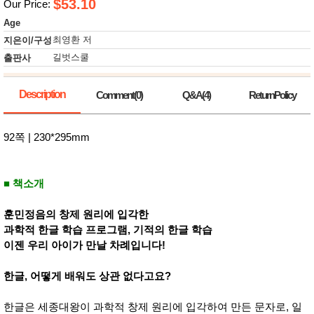
뷰
$53.10
Our Price:
어
티
메이크
Age
업
최영환 저
지은이/구성
헤어케
어/염색
길벗스쿨
출판사
바디케
어/향수
남성화
Description
Comment(0)
Q&A(4)
ReturnPolicy
장품
미용제
품
92쪽 | 230*295mm
주방가
전
전
자
계절/생
활가전
■ 책소개
건강가
전
훈민정음의 창제 원리에 입각한
명품식
주
과학적 한글 학습 프로그램, 기적의 한글 학습
기브랜
방
드
이젠 우리 아이가 만날 차례입니다!
보관용
기
한글, 어떻게 배워도 상관 없다고요?
조리용
품
주방소
한글은 세종대왕이 과학적 창제 원리에 입각하여 만든 문자로, 일