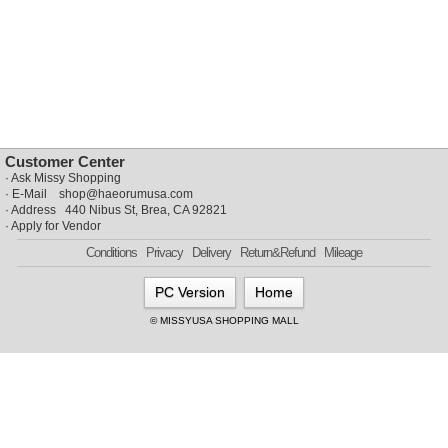
뷰
어
티
메이크
업
헤어케
어/염색
바디케
어/향수
남성화
장품
Customer Center
미용제
·
Ask Missy Shopping
품
· E-Mail
shop@haeorumusa.com
주방가
전
· Address 440 Nibus St, Brea, CA 92821
전
자
·
Apply for Vendor
계절/생
Conditions
Privacy
Delivery
Return&Refund
Mileage
활가전
건강가
전
PC Version
Home
명품식
주
© MISSYUSA SHOPPING MALL
기브랜
방
드
보관용
기
조리용
품
주방소