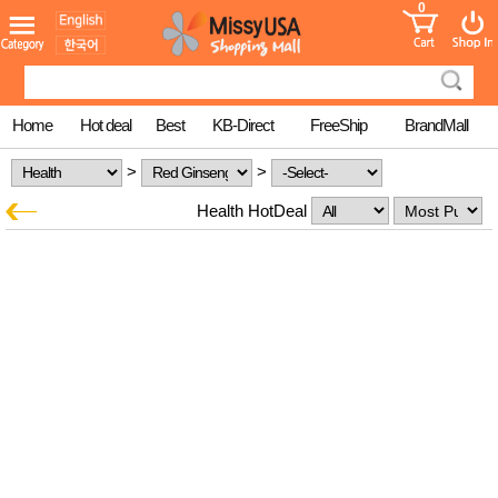
0
어린이
MissyShop
도
Login
청소년
서
성인서
컬러링
북
Home
Hot deal
Best
KB-Direct
FreeShip
BrandMall
만화
한국학
>
>
습지
미국학
Health HotDeal
습지
고국배
고
송
국
꽃배송
홍삼전
건
문브랜
강
드
건강보
조제품
기능성
건강식
품
Diet/여
성용품
스킨케