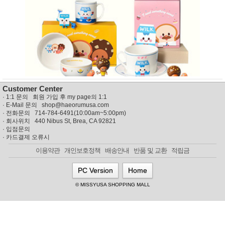
뷰
어
티
메이크
업
헤어케
어/염색
바디케
어/향수
남성화
장품
미용제
Customer Center
품
·
1:1 문의 회원 가입 후 my page의 1:1
주방가
전
· E-Mail 문의
shop@haeorumusa.com
전
자
· 전화문의 714-784-6491(10:00am~5:00pm)
계절/생
· 회사위치 440 Nibus St, Brea, CA 92821
활가전
·
입점문의
·
카드결제 오류시
건강가
전
이용약관
개인보호정책
배송안내
반품 및 교환
적립금
명품식
주
기브랜
방
PC Version
Home
드
보관용
© MISSYUSA SHOPPING MALL
기
조리용
품
주방소