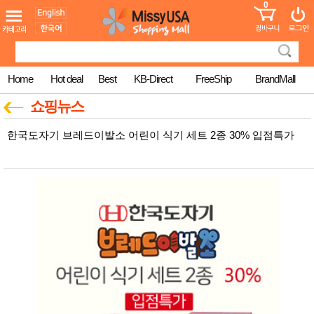
0
어린이
MissyShop
도
Login
청소년
서
성인서
컬러링
북
Home
Hot deal
Best
KB-Direct
FreeShip
BrandMall
만화
한국학
쇼핑뉴스
습지
미국학
한국도자기 브레드이발소 어린이 식기 세트 2종 30% 입점특가
습지
고국배
고
송
국
꽃배송
홍삼전
건
문브랜
강
드
건강보
조제품
기능성
건강식
품
Diet/여
성용품
스킨케