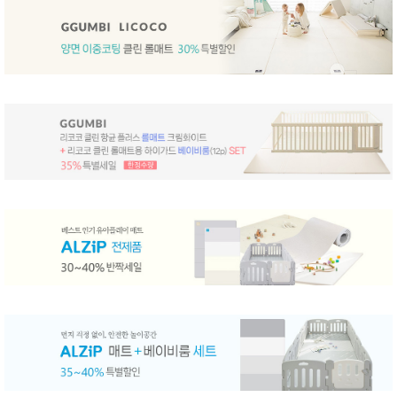
품
즉석가
식
공식품
품
쌀/잡곡/
면류
양념/소
스/가루
건조식
품
농산품
놀이방
유
매트
아
DVD
유아 보
드(칠
판)
조형물
DIY
유아 이
유식
아기띠/
외출용
품
건강/미
용/식기
용품