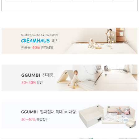
뷰
어
티
메이크
업
헤어케
어/염색
바디케
어/향수
남성화
장품
미용제
품
주방가
전
전
자
계절/생
활가전
건강가
전
명품식
주
기브랜
방
드
보관용
기
조리용
품
주방소