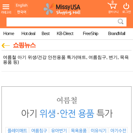
0
어린이
MissyShop
도
Login
청소년
서
성인서
컬러링
북
Home
Hot deal
Best
KB-Direct
FreeShip
BrandMall
만화
한국학
쇼핑뉴스
습지
미국학
여름철 아기 위생/건강 안전용품 특가(매트, 여름침구, 변기, 목욕
습지
용품 등)
고국배
고
송
국
꽃배송
홍삼전
건
문브랜
강
드
건강보
조제품
기능성
건강식
품
Diet/여
성용품
스킨케