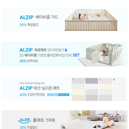
성장발
달교육
용품
어른내
패
의
션
유/아동
내의
가방/지
갑/케이
스
패션/잡
화
세탁세
생
제
활
일상 돋
보기
침구용
품
생활/욕
실/청소
용품
WALL
DECO
Pet
Supplies
공연/행
문