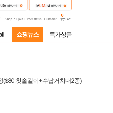
0
ll
쇼핑뉴스
특가상품
정($80:칫솔걸이+수납거치대2종)