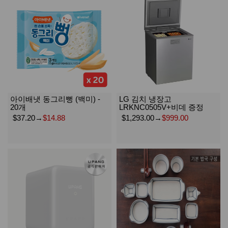
아이배냇 동그리뻥 (백미) -
LG 김치 냉장고
20개
LRKNC0505V+비데 증정
$37.20
→
$14.88
$1,293.00
→
$999.00