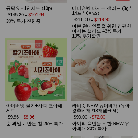
규담요 - 1인세트 (10p)
메디슨벨 마시는 샐러드 (3g *
14포 * 6박스)
$145.20
→
$101.64
$210.00
→
$119.90
30% 특가 진행중
바쁜 현대인들을 위한 간편한
마시는 샐러드 43% 특가 +
10% 추가할인
아이배냇 딸기+사과 조아해
라비킷 NEW 유아베개 (유아
세트
경추베개 /18개월~6세)
$9.96
→
$8.96
$90.00
→
$72.00
순 과일로 만든 칩 25% 특가
아이의 숙면을 위한 NEW 유
아베개 20% 특가