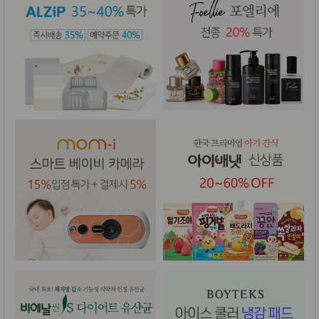
성장발
달교육
용품
어른내
패
의
션
유/아동
내의
가방/지
갑/케이
스
패션/잡
화
세탁세
생
제
활
일상 돋
보기
침구용
품
생활/욕
실/청소
용품
WALL
DECO
Pet
Supplies
공연/행
문