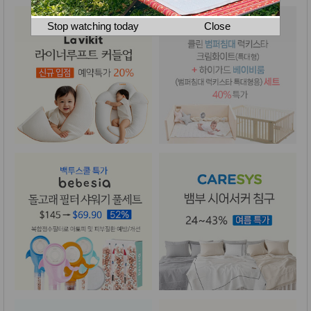
뷰
어
티
메이크
Stop watching today
Close
업
헤어케
어/염색
바디케
어/향수
남성화
장품
미용제
품
주방가
전
전
자
계절/생
활가전
건강가
전
명품식
주
기브랜
방
드
보관용
기
조리용
품
주방소