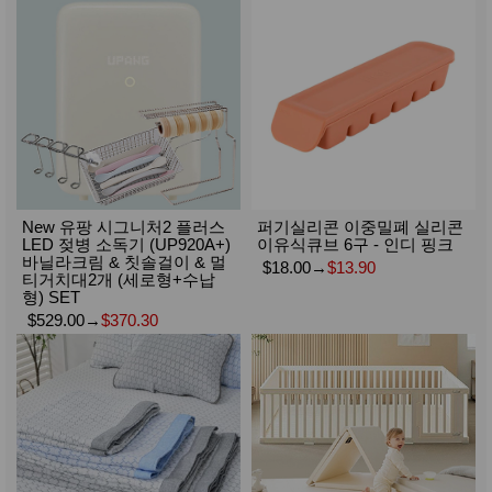
New 유팡 시그니처2 플러스
퍼기실리콘 이중밀폐 실리콘
LED 젖병 소독기 (UP920A+)
이유식큐브 6구 - 인디 핑크
바닐라크림 & 칫솔걸이 & 멀
$18.00
→
$13.90
티거치대2개 (세로형+수납
형) SET
$529.00
→
$370.30