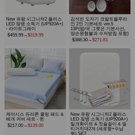
New 유팡 시그니처2 플러스
김석빈 도자기 코발트블루라
LED 젖병 소독기 (UP920A+)
인 2인 기본세트 ver.5
- 라이트그레이
13P(밥/국 그릇은 기본사선,
양손원형볼과 수저받침 포함)
$459.99
→
$319.99
$388.30
→
$271.81
케어시스 듀라론 쿨링 패드 &
New 유팡 시그니처2 플러스
베개 커버 세트 - 퀸
LED 젖병 소독기 (UP920A+)
밀크화이트 & 칫솔걸이 & 멀
$217.00
→
$139.00
티거치대2개 (세로형+수납
형) SET