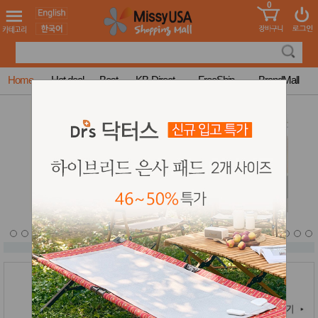
0
어린이
MissyShop
도
Login
청소년
서
성인서
컬러링
북
Home
Hot deal
Best
KB-Direct
FreeShip
BrandMall
만화
한국학
습지
미국학
습지
고국배
고
송
국
꽃배송
홍삼전
건
문브랜
강
드
건강보
조제품
기능성
건강식
품
Diet/여
성용품
스킨케