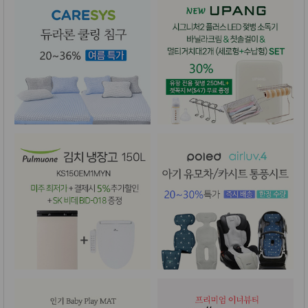
품
즉석가
식
공식품
품
쌀/잡곡/
면류
양념/소
스/가루
건조식
품
농산품
놀이방
유
매트
아
DVD
유아 보
드(칠
판)
조형물
DIY
유아 이
유식
아기띠/
외출용
품
건강/미
용/식기
용품