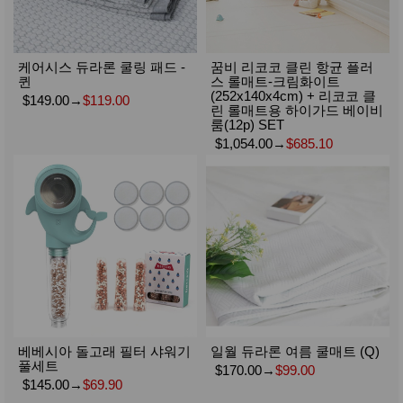
케어시스 듀라론 쿨링 패드 -
꿈비 리코코 클린 항균 플러
퀸
스 롤매트-크림화이트
(252x140x4cm) + 리코코 클
$149.00
→
$119.00
린 롤매트용 하이가드 베이비
룸(12p) SET
$1,054.00
→
$685.10
베베시아 돌고래 필터 샤워기
일월 듀라론 여름 쿨매트 (Q)
풀세트
$170.00
→
$99.00
$145.00
→
$69.90