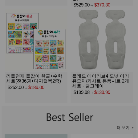
$529.00
→
$370.30
리틀천재 돌잡이 한글+수학
폴레드 에어러브4 도넛 아기
세트(전36권+디지털북2종)
유모차/카시트 통풍시트 2개
세트 - 쿨그레이
$252.00
→
$189.00
$199.98
→
$139.99