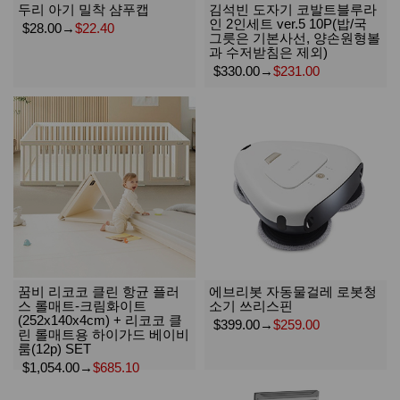
두리 아기 밀착 샴푸캡
김석빈 도자기 코발트블루라
인 2인세트 ver.5 10P(밥/국
$28.00
→
$22.40
그릇은 기본사선, 양손원형볼
과 수저받침은 제외)
$330.00
→
$231.00
꿈비 리코코 클린 항균 플러
에브리봇 자동물걸레 로봇청
스 롤매트-크림화이트
소기 쓰리스핀
(252x140x4cm) + 리코코 클
$399.00
→
$259.00
린 롤매트용 하이가드 베이비
룸(12p) SET
$1,054.00
→
$685.10