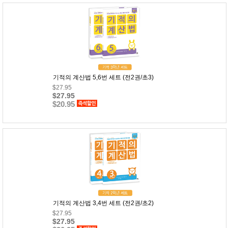
뷰
어
티
메이크
업
헤어케
어/염색
바디케
어/향수
남성화
장품
기적의 계산법 5,6번 세트 (전2권/초3)
미용제
$27.95
품
$27.95
$20.95
주방가
전
전
자
계절/생
활가전
건강가
전
명품식
주
기브랜
방
드
보관용
기
조리용
기적의 계산법 3,4번 세트 (전2권/초2)
품
$27.95
주방소
$27.95