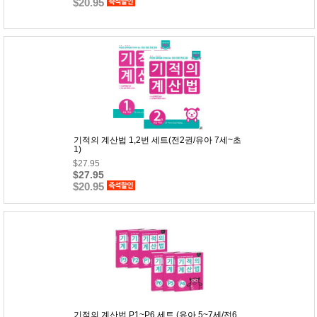
품
$20.95
즉석가
식
공식품
품
쌀/잡곡/
면류
양념/소
스/가루
건조식
품
농산품
놀이방
유
매트
기적의 계산법 1,2번 세트(전2권/유아 7세~초
아
1)
DVD
$27.95
유아 보
$27.95
드(칠
$20.95
판)
조형물
DIY
유아 이
유식
아기띠/
외출용
품
건강/미
용/식기
용품
기적의 계산법 P1~P6 세트 (유아 5~7세/전6