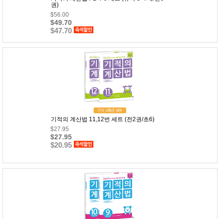
성장발
권)
달교육
$56.00
용품
$49.70
어른내
$47.70
패
의
션
유/아동
내의
가방/지
갑/케이
스
패션/잡
화
세탁세
생
제
활
기적의 계산법 11,12번 세트 (전2권/초6)
일상 돋
$27.95
보기
$27.95
침구용
$20.95
품
생활/욕
실/청소
용품
WALL
DECO
Pet
Supplies
공연/행
문