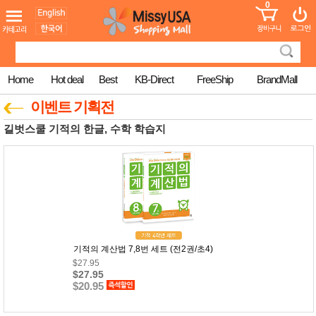
0
어린이
MissyShop
도
Login
청소년
서
성인서
컬러링
북
Home
Hot deal
Best
KB-Direct
FreeShip
BrandMall
만화
한국학
이벤트 기획전
습지
미국학
길벗스쿨 기적의 한글, 수학 학습지
습지
고국배
고
송
국
꽃배송
홍삼전
건
문브랜
강
드
건강보
조제품
기적의 계산법 7,8번 세트 (전2권/초4)
기능성
건강식
$27.95
품
$27.95
$20.95
Diet/여
성용품
스킨케