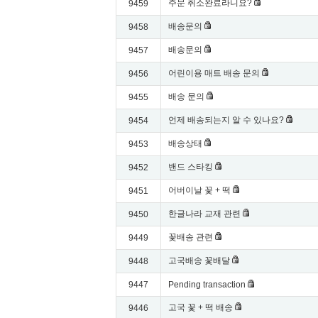
주문 취소완료라니요?
9459
배송문의
9458
배송문의
9457
어린이용 매트 배송 문의
9456
배송 문의
9455
언제 배송되는지 알 수 있나요?
9454
배송상태
9453
밴드 스타킹
9452
어버이날 꽃 + 떡
9451
한글나라 교재 관련
9450
꽃배송 관련
9449
고국배송 꽃배달
9448
9447
Pending transaction
고국 꽃 + 떡 배송
9446