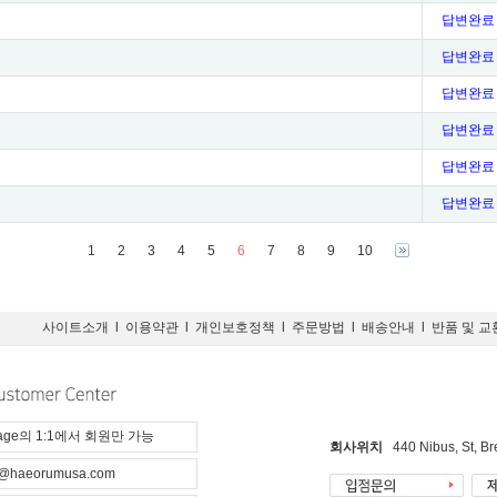
답변완료
답변완료
답변완료
답변완료
답변완료
답변완료
1
2
3
4
5
6
7
8
9
10
사이트소개
l
이용약관
l
개인보호정책
l
주문방법
l
배송안내
l
반품 및 교
page의 1:1에서 회원만 가능
회사위치
440 Nibus, St, B
@haeorumusa.com