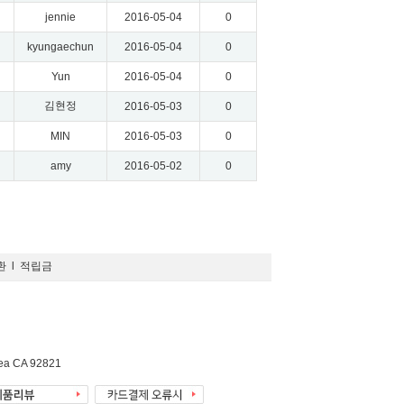
jennie
2016-05-04
0
kyungaechun
2016-05-04
0
Yun
2016-05-04
0
김현정
2016-05-03
0
MIN
2016-05-03
0
amy
2016-05-02
0
환
l
적립금
rea CA 92821